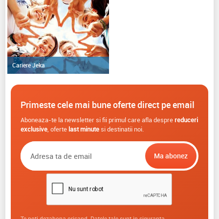
Cariere Jeka
Primeste cele mai bune oferte direct pe email
Aboneaza-te la newsletter si fii primul care afla despre
reduceri
exclusive
, oferte
last minute
si destinatii noi.
Te poti dezabona oricand. Datele tale sunt in siguranta.