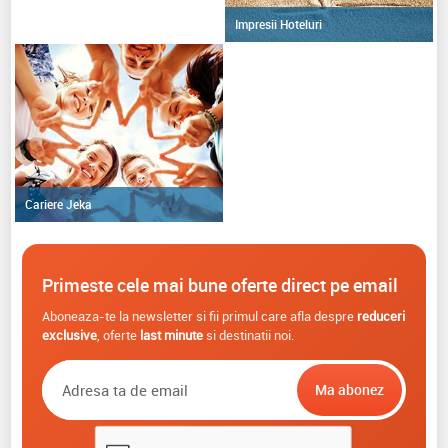
Impresii Hoteluri
Cariere Jeka
Primeste cele mai bune oferte direct pe email
Aboneaza-te la newsletter si fii primul care afla despre
reduceri
exclusive
, oferte
last minute
si destinatii noi.