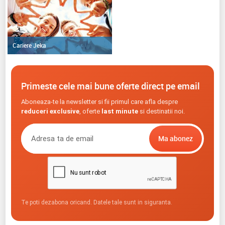
Cariere Jeka
Primeste cele mai bune oferte direct pe email
Aboneaza-te la newsletter si fii primul care afla despre
reduceri exclusive
, oferte
last minute
si destinatii noi.
Te poti dezabona oricand. Datele tale sunt in siguranta.