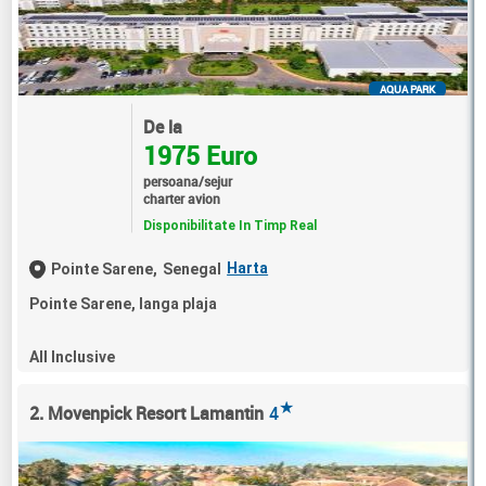
AQUA PARK
De la
1975 Euro
persoana/sejur
charter avion
Disponibilitate In Timp Real
Harta
Pointe Sarene,
Senegal
Pointe Sarene, langa plaja
All Inclusive
★
2. Movenpick Resort Lamantin
4