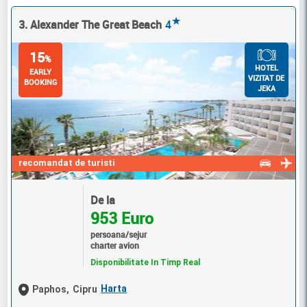
★
3. Alexander The Great Beach
4
15
%
HOTEL
EARLY
VIZITAT DE
BOOKING
JEKA
recomandat de turisti
De la
953 Euro
persoana/sejur
charter avion
Disponibilitate In Timp Real
Harta
Paphos,
Cipru