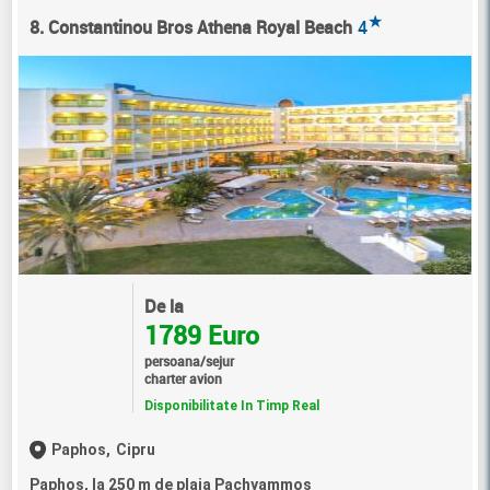
★
8. Constantinou Bros Athena Royal Beach
4
De la
1789 Euro
persoana/sejur
charter avion
Disponibilitate In Timp Real
Paphos,
Cipru
Paphos, la 250 m de plaja Pachyammos