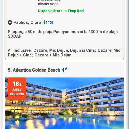
charter avion
Disponibilitate In Timp Real
Harta
Paphos,
Cipru
Phapos,la 50 m de plaja Pachyammos si la 1300 m de plaja
SODAP
All Inclusive; Cazare, Mic Dejun, Dejun si Cina; Cazare, Mic
Dejun + Cina; Cazare + Mic Dejun
★
5. Atlantica Golden Beach
4
18
%
EARLY
BOOKING