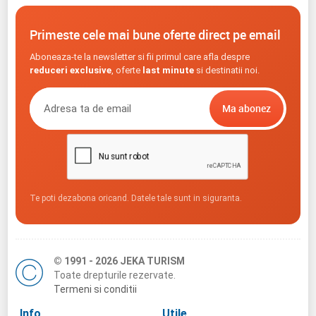
Primeste cele mai bune oferte direct pe email
Aboneaza-te la newsletter si fii primul care afla despre
reduceri exclusive
, oferte
last minute
si destinatii noi.
Te poti dezabona oricand. Datele tale sunt in siguranta.
© 1991 - 2026 JEKA TURISM
Toate drepturile rezervate.
Termeni si conditii
Info
Utile