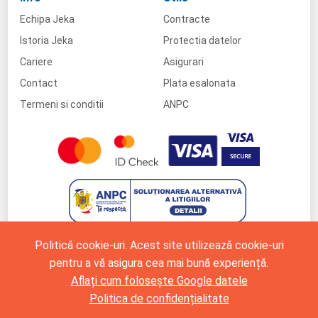
Echipa Jeka
Contracte
Istoria Jeka
Protectia datelor
Cariere
Asigurari
Contact
Plata esalonata
Termeni si conditii
ANPC
Politică cookie-uri. Acest site utilizează cookie-uri
pentru a vă asigura cea mai bună experiență.
Aflați cum folosește Google datele
Politica de confidențialitate