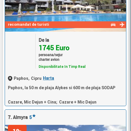
recomandat de turisti
De la
1745 Euro
persoana/sejur
charter avion
Disponibilitate In Timp Real
Harta
Paphos,
Cipru
Paphos, la 50 m de plaja Alykes si 600 m de plaja SODAP
Cazare, Mic Dejun + Cina; Cazare + Mic Dejun
★
7. Almyra
5