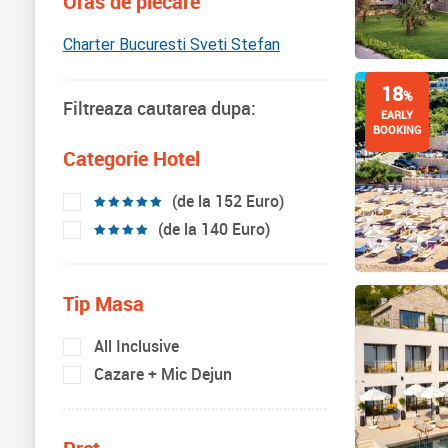
Oras de plecare
Charter Bucuresti Sveti Stefan
18
%
Filtreaza cautarea dupa:
EARLY
BOOKING
Categorie Hotel
(de la 152 Euro)
(de la 140 Euro)
Tip Masa
All Inclusive
Cazare + Mic Dejun