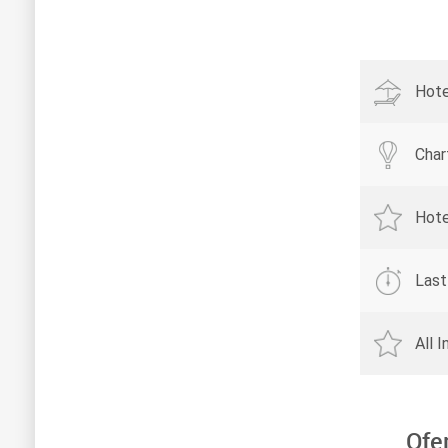
Hote
Char
Hote
Last
All 
Ofe