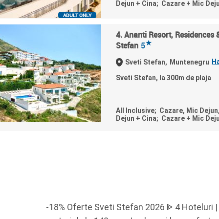
Dejun + Cina; Cazare + Mic Dej
ADULT ONLY
4. Ananti Resort, Residences 
★
Stefan
5
H
Sveti Stefan,
Muntenegru
Sveti Stefan, la 300m de plaja
All Inclusive; Cazare, Mic Dejun
Dejun + Cina; Cazare + Mic Dej
-18% Oferte Sveti Stefan 2026 ᐈ 4 Hoteluri |