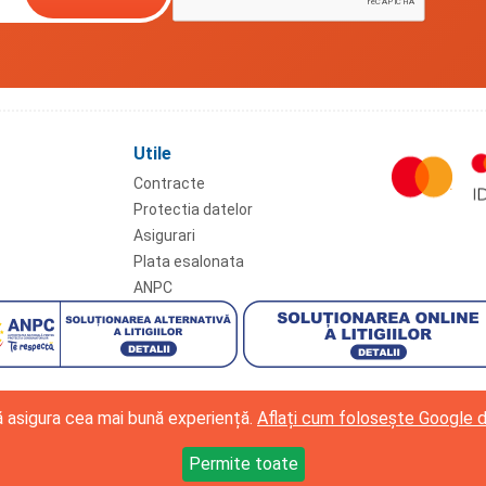
Utile
Contracte
Protectia datelor
Asigurari
Plata esalonata
ANPC
vă asigura cea mai bună experiență.
Aflați cum folosește Google 
Permite toate