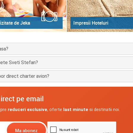
izitate de Jeka
Impresii Hoteluri
asa?
plete Sveti Stefan?
or direct charter avion?
irect pe email
spre
reduceri exclusive
, oferte
last minute
si destinatii noi.