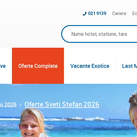
021 9139
Cariere
Ec
ive
Oferte Complete
Vacante Exotice
Last 
Oferte Sveti Stefan 2026
ru 2026