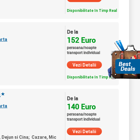
Disponibilitate In Timp Real
De la
152 Euro
arta
persoana/noapte
transport individual
Vezi Detalii
Disponibilitate In Timp Real
★
4
De la
140 Euro
arta
persoana/noapte
transport individual
Vezi Detalii
, Dejun si Cina; Cazare, Mic