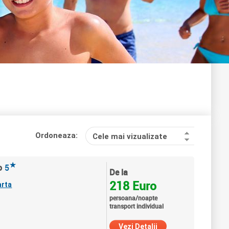
Ordoneaza:
Cele mai vizualizate
★
o
5
De la
218 Euro
arta
persoana/noapte
transport individual
Vezi Detalii