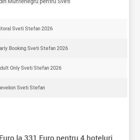
e din Muntenegru pentru Sveti
itoral Sveti Stefan 2026
arly Booking Sveti Stefan 2026
dult Only Sveti Stefan 2026
evelion Sveti Stefan
Euro la
331
Euro pentru
4
hoteluri