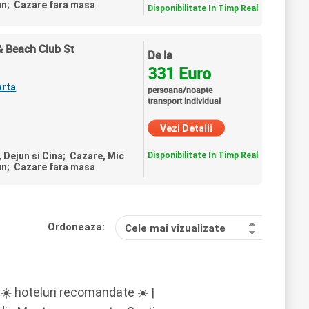
un; Cazare fara masa
Disponibilitate In Timp Real
& Beach Club St
De la
331 Euro
arta
persoana/noapte
transport individual
Vezi Detalii
Disponibilitate In Timp Real
, Dejun si Cina; Cazare, Mic
un; Cazare fara masa
Ordoneaza:
Cele mai vizualizate
 ☀️ hoteluri recomandate ☀️ |