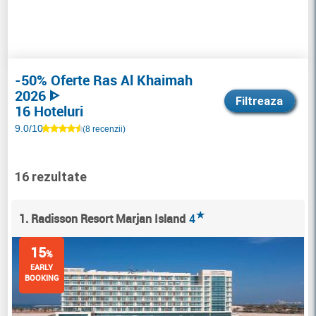
-50% Oferte Ras Al Khaimah
2026 ᐈ
Filtreaza
16 Hoteluri
9.0/10
(8 recenzii)
16 rezultate
★
1. Radisson Resort Marjan Island
4
15
%
EARLY
BOOKING