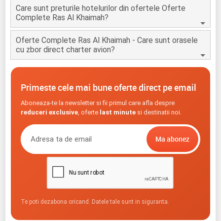
Care sunt preturile hotelurilor din ofertele Oferte
Complete Ras Al Khaimah?
Oferte Complete Ras Al Khaimah - Care sunt orasele
cu zbor direct charter avion?
Primeste cele mai bune oferte direct pe email
Aboneaza-te la newsletter si fii primul care afla despre
reduceri exclusive
, oferte
last minute
si destinatii noi.
Te poti dezabona oricand. Datele tale sunt in siguranta.