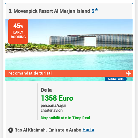
★
3. Movenpick Resort Al Marjan Island
5
45
%
EARLY
BOOKING
recomandat de turisti
AQUA PARK
De la
1358 Euro
persoana/sejur
charter avion
Disponibilitate In Timp Real
Harta
Ras Al Khaimah,
Emiratele Arabe