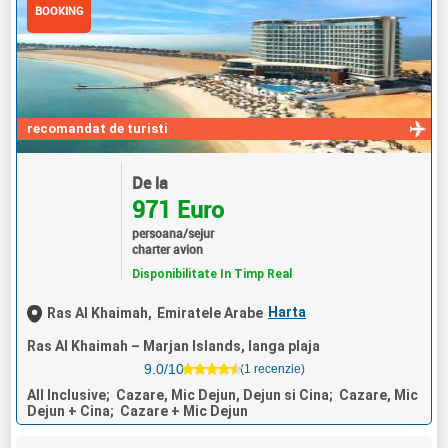
BOOKING
recomandat de turisti
De la
971 Euro
persoana/sejur
charter avion
Disponibilitate In Timp Real
Harta
Ras Al Khaimah,
Emiratele Arabe
Ras Al Khaimah – Marjan Islands, langa plaja
9.0/10
(1 recenzie)
All Inclusive; Cazare, Mic Dejun, Dejun si Cina; Cazare, Mic
Dejun + Cina; Cazare + Mic Dejun