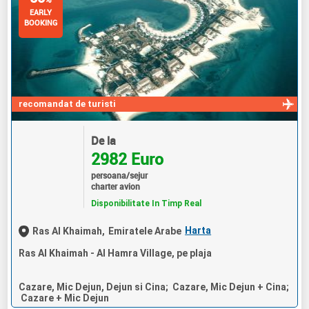
EARLY
BOOKING
recomandat de turisti
De la
2982 Euro
persoana/sejur
charter avion
Disponibilitate In Timp Real
Harta
Ras Al Khaimah,
Emiratele Arabe
Ras Al Khaimah - Al Hamra Village, pe plaja
Cazare, Mic Dejun, Dejun si Cina; Cazare, Mic Dejun + Cina;
Cazare + Mic Dejun