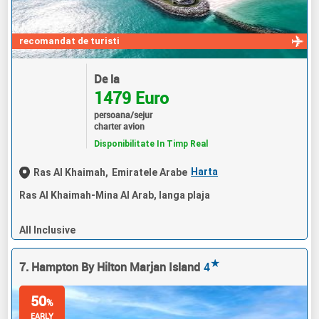
recomandat de turisti
De la
1479 Euro
persoana/sejur
charter avion
Disponibilitate In Timp Real
Harta
Ras Al Khaimah,
Emiratele Arabe
Ras Al Khaimah-Mina Al Arab, langa plaja
All Inclusive
★
7. Hampton By Hilton Marjan Island
4
50
%
EARLY