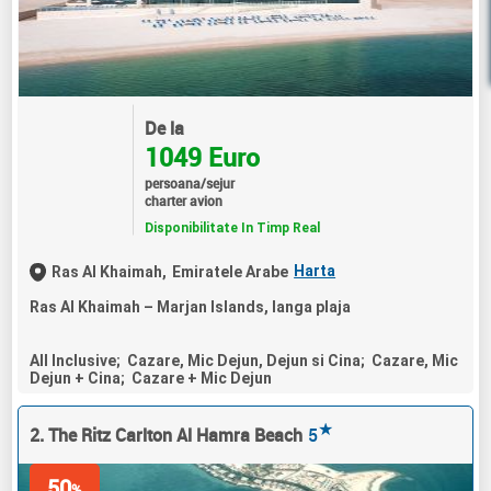
De la
1049 Euro
persoana/sejur
charter avion
Disponibilitate In Timp Real
Harta
Ras Al Khaimah,
Emiratele Arabe
Ras Al Khaimah – Marjan Islands, langa plaja
All Inclusive; Cazare, Mic Dejun, Dejun si Cina; Cazare, Mic
Dejun + Cina; Cazare + Mic Dejun
★
2. The Ritz Carlton Al Hamra Beach
5
50
%