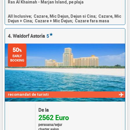
Ras Al Khaimah - Marjan Island, pe plaja
All Inclusive; Cazare, Mic Dejun, Dejun si Cina; Cazare, Mic
Dejun + Cina; Cazare + Mic Dejun; Cazare fara masa
★
4. Waldorf Astoria
5
50
%
EARLY
BOOKING
recomandat de turisti
De la
2562 Euro
persoana/sejur
charter avion