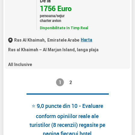
De la
1756 Euro
persoana/sejur
charter avion
Disponibilitate In Timp Real
Harta
Ras Al Khaimah,
Emiratele Arabe
Ras al Khaimah – Al Marjan Island, langa plaja
All Inclusive
1
2
⭐ 9,0 puncte din 10 - Evaluare
conform opiniilor reale ale
turistilor (8 recenzii) regasite pe
pagina fiecarui hotel