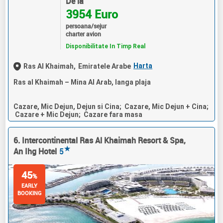
De la
3954 Euro
persoana/sejur
charter avion
Disponibilitate In Timp Real
Harta
Ras Al Khaimah,
Emiratele Arabe
Ras al Khaimah – Mina Al Arab, langa plaja
Cazare, Mic Dejun, Dejun si Cina; Cazare, Mic Dejun + Cina;
Cazare + Mic Dejun; Cazare fara masa
6. Intercontinental Ras Al Khaimah Resort & Spa,
★
An Ihg Hotel
5
45
%
EARLY
BOOKING