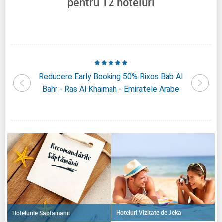
pentru
12
hoteluri
bletree
Reducere Early Booking 50% Rixos Bab Al
Reduc
sland -
Bahr - Ras Al Khaimah - Emiratele Arabe
Astor
rabe
Hoteluri Vizitate de Jeka
Hotelurile Saptamanii