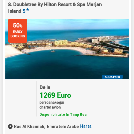
8. Doubletree By Hilton Resort & Spa Marjan
★
Island
5
50
%
EARLY
BOOKING
AQUA PARK
De la
1269 Euro
persoana/sejur
charter avion
Disponibilitate In Timp Real
Harta
Ras Al Khaimah,
Emiratele Arabe