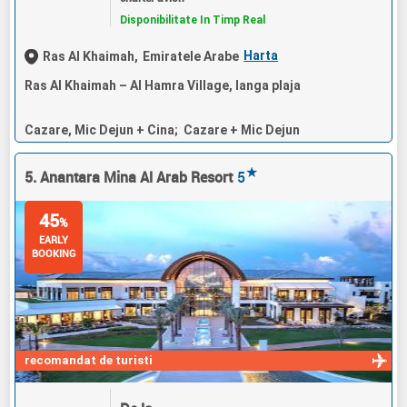
Disponibilitate In Timp Real
Harta
Ras Al Khaimah,
Emiratele Arabe
Ras Al Khaimah – Al Hamra Village, langa plaja
Cazare, Mic Dejun + Cina; Cazare + Mic Dejun
★
5. Anantara Mina Al Arab Resort
5
45
%
EARLY
BOOKING
recomandat de turisti