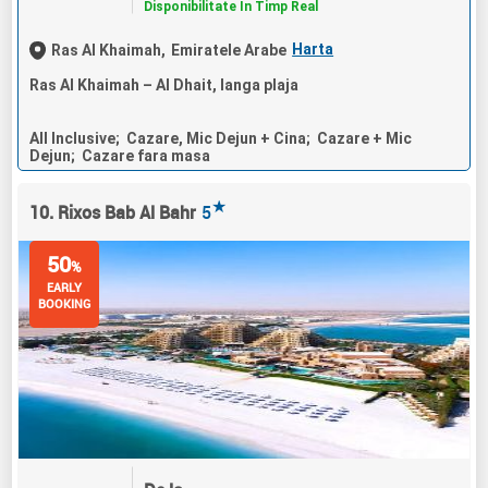
Disponibilitate In Timp Real
Harta
Ras Al Khaimah,
Emiratele Arabe
Ras Al Khaimah – Al Dhait, langa plaja
All Inclusive; Cazare, Mic Dejun + Cina; Cazare + Mic
Dejun; Cazare fara masa
★
10. Rixos Bab Al Bahr
5
50
%
EARLY
BOOKING