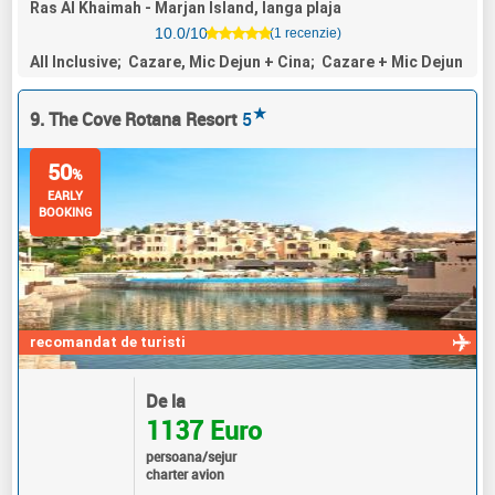
Ras Al Khaimah - Marjan Island, langa plaja
10.0/10
(1 recenzie)
All Inclusive; Cazare, Mic Dejun + Cina; Cazare + Mic Dejun
★
9. The Cove Rotana Resort
5
50
%
EARLY
BOOKING
recomandat de turisti
De la
1137 Euro
persoana/sejur
charter avion