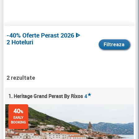
-40% Oferte Perast 2026 ᐈ
2 Hoteluri
Filtreaza
2 rezultate
★
1. Heritage Grand Perast By Rixos
4
40
%
EARLY
BOOKING