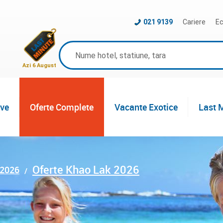
021 9139
Cariere
Ec
Azi 6 August
ive
Oferte Complete
Vacante Exotice
Last 
Oferte Khao Lak 2026
 2026