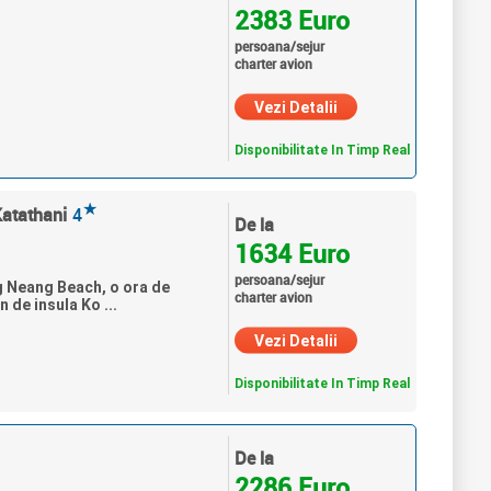
2383 Euro
persoana/sejur
charter avion
Vezi Detalii
Disponibilitate In Timp Real
★
Katathani
4
De la
1634 Euro
persoana/sejur
g Neang Beach, o ora de
charter avion
 de insula Ko ...
Vezi Detalii
Disponibilitate In Timp Real
De la
2286 Euro