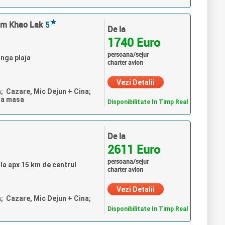
★
am Khao Lak
5
De la
1740 Euro
persoana/sejur
nga plaja
charter avion
Vezi Detalii
a; Cazare, Mic Dejun + Cina;
ra masa
Disponibilitate In Timp Real
De la
2611 Euro
persoana/sejur
la apx 15 km de centrul
charter avion
Vezi Detalii
a; Cazare, Mic Dejun + Cina;
Disponibilitate In Timp Real