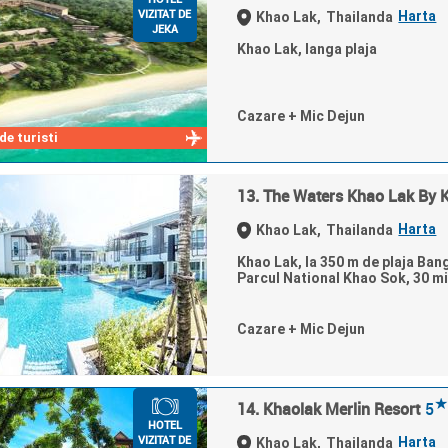
VIZITAT DE
Harta
Khao Lak,
Thailanda
JEKA
Khao Lak, langa plaja
Cazare + Mic Dejun
e turisti
13. The Waters Khao Lak By 
Harta
Khao Lak,
Thailanda
Khao Lak, la 350 m de plaja Ban
Parcul National Khao Sok, 30 min
Cazare + Mic Dejun
★
14. Khaolak Merlin Resort
5
HOTEL
VIZITAT DE
Harta
Khao Lak,
Thailanda