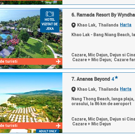
6. Ramada Resort By Wyndh
HOTEL
VIZITAT DE
Harta
Khao Lak,
Thailanda
JEKA
Khao Lak - Bang Niang Beach, la
Cazare, Mic Dejun, Dejun si Cin
Cazare + Mic Dejun; Cazare fa
e turisti
★
7. Ananea Beyond
4
Harta
Khao Lak,
Thailanda
Nang Thong Beach, langa plaja, 
orasului, la 86 km de aeroport
Cazare, Mic Dejun, Dejun si Cin
Cazare + Mic Dejun
e turisti
ADULT ONLY