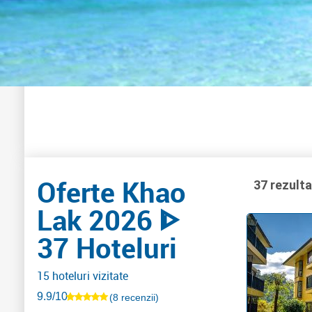
Oferte Khao
37 rezult
Lak 2026 ᐈ
37 Hoteluri
15 hoteluri vizitate
9.9/10
(8 recenzii)