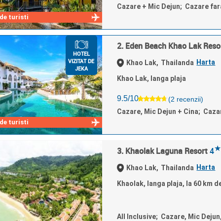
Cazare + Mic Dejun; Cazare fa
e turisti
2. Eden Beach Khao Lak Reso
HOTEL
VIZITAT DE
Harta
Khao Lak,
Thailanda
JEKA
Khao Lak, langa plaja
9.5/10
(2 recenzii)
Cazare, Mic Dejun + Cina; Caza
e turisti
★
3. Khaolak Laguna Resort
4
Harta
Khao Lak,
Thailanda
Khaolak, langa plaja, la 60 km d
All Inclusive; Cazare, Mic Dejun