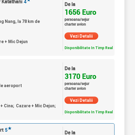
 Katathani
4
De la
1656 Euro
persoana/sejur
ng Nang, la 78 km de
charter avion
Vezi Detalii
re + Mic Dejun
Disponibilitate In Timp Real
De la
3170 Euro
persoana/sejur
de aeroport
charter avion
Vezi Detalii
 + Cina; Cazare + Mic Dejun;
Disponibilitate In Timp Real
★
rt
5
De la