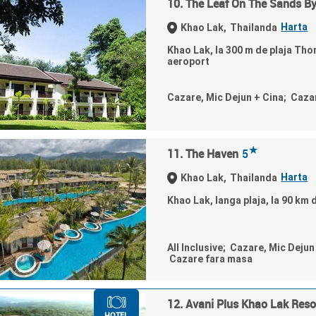
10. The Leaf On The Sands By
Harta
Khao Lak,
Thailanda
Khao Lak, la 300 m de plaja Tho
aeroport
Cazare, Mic Dejun + Cina; Caza
★
11. The Haven
5
Harta
Khao Lak,
Thailanda
Khao Lak, langa plaja, la 90 km 
All Inclusive; Cazare, Mic Dejun
Cazare fara masa
12. Avani Plus Khao Lak Reso
HOTEL