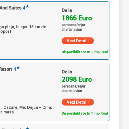
★
 And Suites
4
De la
1866 Euro
persoana/sejur
a plaja, la apx. 15 km de
charter avion
roport
Vezi Detalii
Disponibilitate In Timp Real
★
Resort
4
De la
2098 Euro
persoana/sejur
charter avion
Vezi Detalii
a; Cazare, Mic Dejun + Cina;
ra masa
Disponibilitate In Timp Real
★