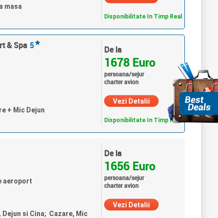
ra masa
Disponibilitate In Timp Real
★
rt & Spa
5
De la
1678 Euro
persoana/sejur
charter avion
Vezi Detalii
re + Mic Dejun
Disponibilitate In Timp Real
De la
1656 Euro
persoana/sejur
e aeroport
charter avion
Vezi Detalii
, Dejun si Cina; Cazare, Mic