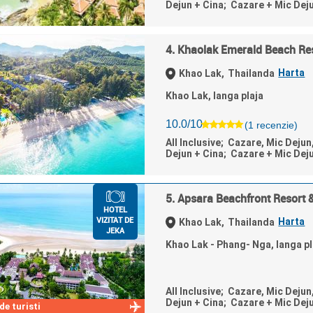
Dejun + Cina; Cazare + Mic Dej
4. Khaolak Emerald Beach Re
Harta
Khao Lak,
Thailanda
Khao Lak, langa plaja
10.0/10
(1 recenzie)
All Inclusive; Cazare, Mic Dejun
Dejun + Cina; Cazare + Mic Dej
5. Apsara Beachfront Resort &
HOTEL
VIZITAT DE
Harta
Khao Lak,
Thailanda
JEKA
Khao Lak - Phang- Nga, langa pl
All Inclusive; Cazare, Mic Dejun
Dejun + Cina; Cazare + Mic Dej
e turisti