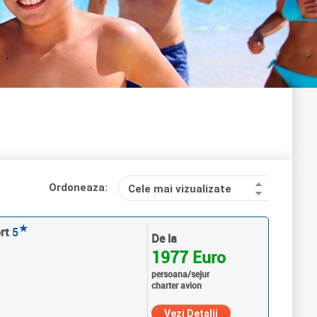
Ordoneaza:
Cele mai vizualizate
★
rt
5
De la
1977 Euro
persoana/sejur
charter avion
Vezi Detalii