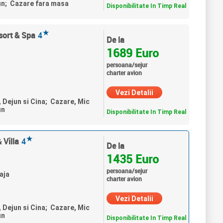
un; Cazare fara masa
Disponibilitate In Timp Real
★
sort & Spa
4
De la
1689 Euro
persoana/sejur
charter avion
Vezi Detalii
, Dejun si Cina; Cazare, Mic
un
Disponibilitate In Timp Real
★
 Villa
4
De la
1435 Euro
persoana/sejur
aja
charter avion
Vezi Detalii
, Dejun si Cina; Cazare, Mic
un
Disponibilitate In Timp Real