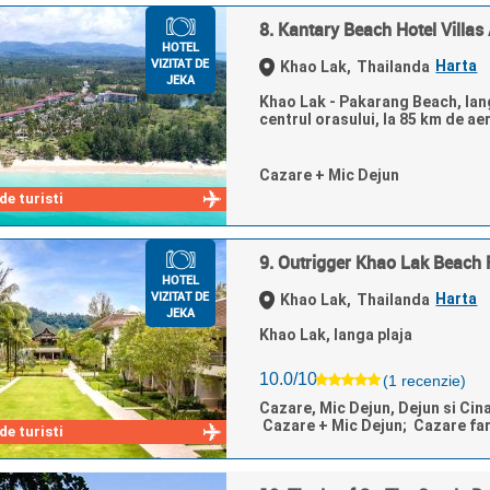
8. Kantary Beach Hotel Villas
HOTEL
VIZITAT DE
Harta
Khao Lak,
Thailanda
JEKA
Khao Lak - Pakarang Beach, lang
centrul orasului, la 85 km de ae
Cazare + Mic Dejun
e turisti
9. Outrigger Khao Lak Beach 
HOTEL
VIZITAT DE
Harta
Khao Lak,
Thailanda
JEKA
Khao Lak, langa plaja
10.0/10
(1 recenzie)
Cazare, Mic Dejun, Dejun si Cin
Cazare + Mic Dejun; Cazare fa
e turisti