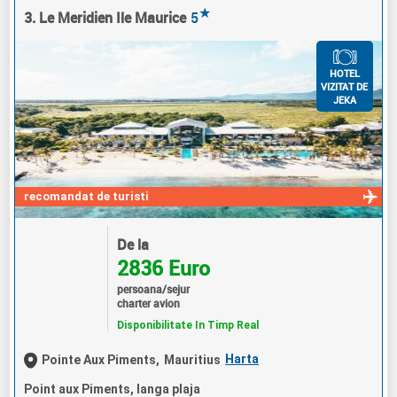
★
3. Le Meridien Ile Maurice
5
HOTEL
VIZITAT DE
JEKA
recomandat de turisti
De la
2836 Euro
persoana/sejur
charter avion
Disponibilitate In Timp Real
Harta
Pointe Aux Piments,
Mauritius
Point aux Piments, langa plaja