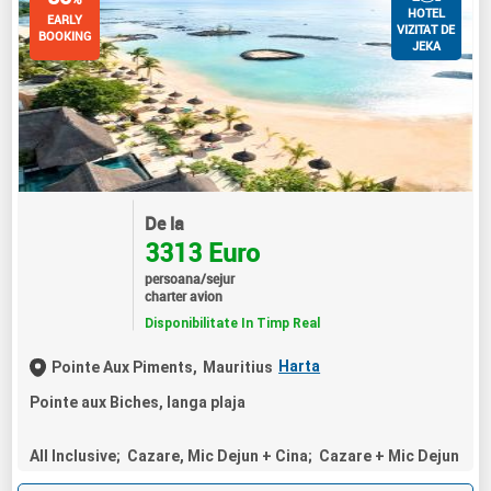
HOTEL
EARLY
VIZITAT DE
BOOKING
JEKA
De la
3313 Euro
persoana/sejur
charter avion
Disponibilitate In Timp Real
Harta
Pointe Aux Piments,
Mauritius
Pointe aux Biches, langa plaja
All Inclusive; Cazare, Mic Dejun + Cina; Cazare + Mic Dejun