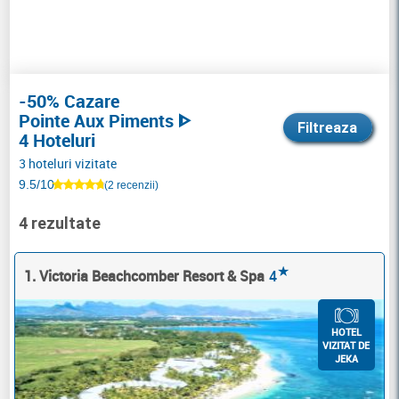
-50% Cazare
Pointe Aux Piments ᐈ
Filtreaza
4 Hoteluri
3 hoteluri vizitate
9.5/10
(2 recenzii)
4 rezultate
★
1. Victoria Beachcomber Resort & Spa
4
HOTEL
VIZITAT DE
JEKA