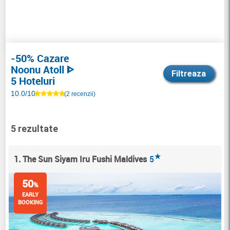
-50% Cazare
Noonu Atoll ᐈ
Filtreaza
5 Hoteluri
10.0/10
(2 recenzii)
5 rezultate
★
1. The Sun Siyam Iru Fushi Maldives
5
50
%
EARLY
BOOKING