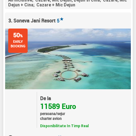
All Inclusive; Cazare, Mic Dejun, Dejun si Cina; Cazare, Mic
Dejun + Cina; Cazare + Mic Dejun
★
3. Soneva Jani Resort
5
50
%
EARLY
BOOKING
De la
11589 Euro
persoana/sejur
charter avion
Disponibilitate In Timp Real