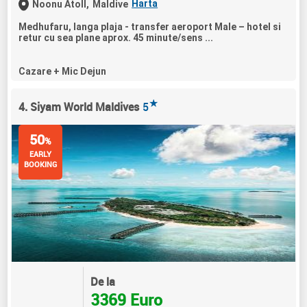
Harta
Noonu Atoll,
Maldive
Medhufaru, langa plaja - transfer aeroport Male – hotel si
retur cu sea plane aprox. 45 minute/sens ...
Cazare + Mic Dejun
★
4. Siyam World Maldives
5
50
%
EARLY
BOOKING
De la
3369 Euro