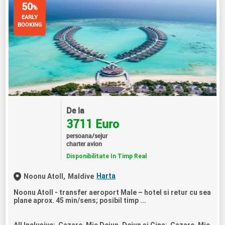
50
%
EARLY
BOOKING
De la
3711 Euro
persoana/sejur
charter avion
Disponibilitate In Timp Real
Harta
Noonu Atoll,
Maldive
Noonu Atoll - transfer aeroport Male – hotel si retur cu sea
plane aprox. 45 min/sens; posibil timp ...