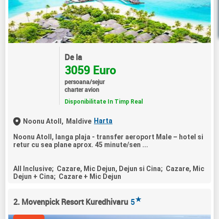
De la
3059 Euro
persoana/sejur
charter avion
Disponibilitate In Timp Real
Harta
Noonu Atoll,
Maldive
Noonu Atoll, langa plaja - transfer aeroport Male – hotel si
retur cu sea plane aprox. 45 minute/sen ...
All Inclusive; Cazare, Mic Dejun, Dejun si Cina; Cazare, Mic
Dejun + Cina; Cazare + Mic Dejun
★
2. Movenpick Resort Kuredhivaru
5