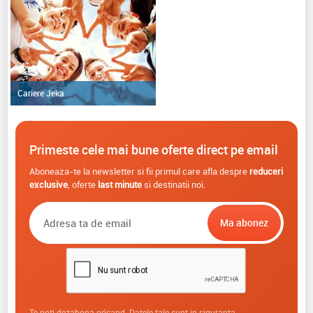
Cariere Jeka
Primeste cele mai bune oferte direct pe email
Aboneaza-te la newsletter si fii primul care afla despre
reduceri
exclusive
, oferte
last minute
si destinatii noi.
Te poti dezabona oricand. Datele tale sunt in siguranta.