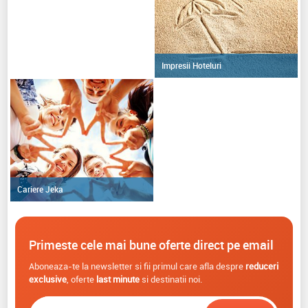
Impresii Hoteluri
Cariere Jeka
Primeste cele mai bune oferte direct pe email
Aboneaza-te la newsletter si fii primul care afla despre
reduceri
exclusive
, oferte
last minute
si destinatii noi.