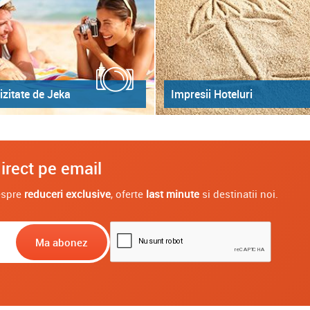
izitate de Jeka
Impresii Hoteluri
irect pe email
despre
reduceri exclusive
, oferte
last minute
si destinatii noi.