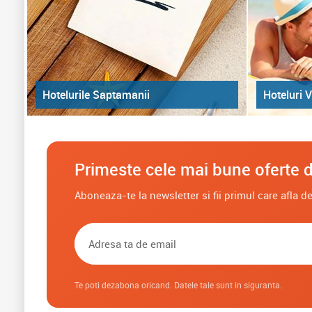
Hoteluri V
Hotelurile Saptamanii
Primeste cele mai bune oferte d
Aboneaza-te la newsletter si fii primul care afla 
Te poti dezabona oricand. Datele tale sunt in siguranta.