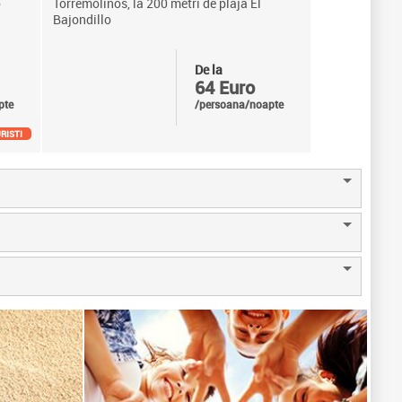
o
Torremolinos, la 200 metri de plaja El
Bajondillo
De la
64 Euro
pte
/persoana/noapte
RISTI