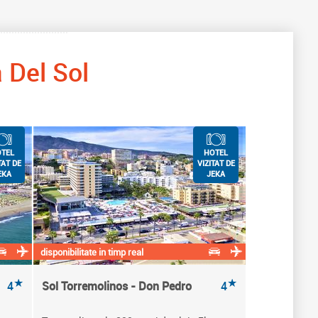
 Del Sol
TEL
HOTEL
TAT DE
VIZITAT DE
EKA
JEKA
disponibilitate in timp real
★
★
4
Sol Torremolinos - Don Pedro
4