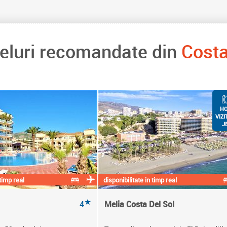
teluri recomandate din
Costa
HO
VIZI
J
 timp real
disponibilitate in timp real
★
4
Melia Costa Del Sol