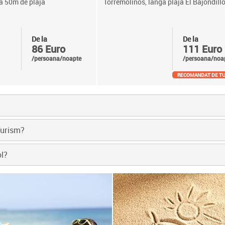
la 50m de plaja
Torremolinos, langa plaja El Bajondill
De la
De la
86 Euro
111 Euro
/persoana/noapte
/persoana/noa
RECOMANDAT DE TU
Turism?
ol?