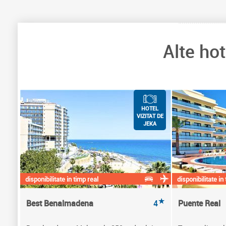
Alte ho
HOTEL
VIZITAT DE
JEKA
disponibilitate in timp real
disponibilitate in
★
Best Benalmadena
4
Puente Real