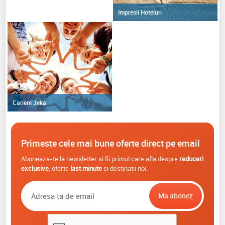
Impresii Hoteluri
Cariere Jeka
Primeste cele mai bune oferte direct pe email
Aboneaza-te la newsletter si fii primul care afla despre
reduceri
exclusive
, oferte
last minute
si destinatii noi.