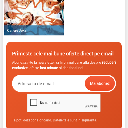
Cariere Jeka
Primeste cele mai bune oferte direct pe email
Aboneaza-te la newsletter si fii primul care afla despre
reduceri
exclusive
, oferte
last minute
si destinatii noi.
Te poti dezabona oricand. Datele tale sunt in siguranta.