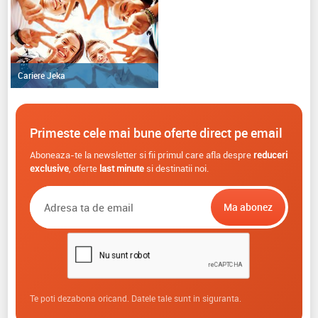
Cariere Jeka
Primeste cele mai bune oferte direct pe email
Aboneaza-te la newsletter si fii primul care afla despre
reduceri
exclusive
, oferte
last minute
si destinatii noi.
Te poti dezabona oricand. Datele tale sunt in siguranta.