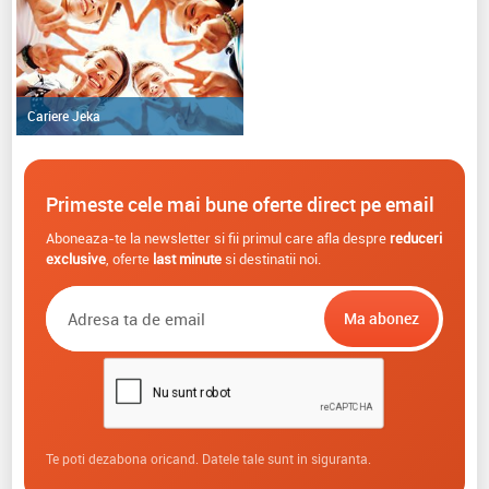
Cariere Jeka
Primeste cele mai bune oferte direct pe email
Aboneaza-te la newsletter si fii primul care afla despre
reduceri
exclusive
, oferte
last minute
si destinatii noi.
Te poti dezabona oricand. Datele tale sunt in siguranta.