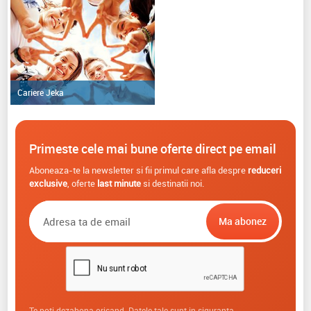
Cariere Jeka
Primeste cele mai bune oferte direct pe email
Aboneaza-te la newsletter si fii primul care afla despre
reduceri
exclusive
, oferte
last minute
si destinatii noi.
Te poti dezabona oricand. Datele tale sunt in siguranta.