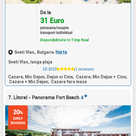
De la
31 Euro
persoana/noapte
transport individual
Disponibilitate In Timp Real
Harta
Sveti Vlas,
Bulgaria
Sveti Vlas, langa plaja
10.0/10
(1 recenzie)
Cazare, Mic Dejun, Dejun si Cina; Cazare, Mic Dejun + Cina;
Cazare + Mic Dejun; Cazare fara masa
★
7. Litoral - Panorama Fort Beach
4
20
%
EARLY
BOOKING