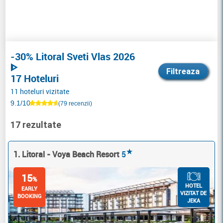
-30% Litoral Sveti Vlas 2026
ᐈ
Filtreaza
17 Hoteluri
11 hoteluri vizitate
9.1/10
(79 recenzii)
17 rezultate
★
1. Litoral - Voya Beach Resort
5
15
%
HOTEL
EARLY
VIZITAT DE
BOOKING
JEKA