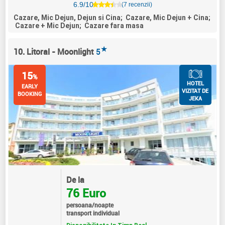
6.9/10
(7 recenzii)
Cazare, Mic Dejun, Dejun si Cina; Cazare, Mic Dejun + Cina;
Cazare + Mic Dejun; Cazare fara masa
★
10. Litoral - Moonlight
5
15
%
HOTEL
EARLY
VIZITAT DE
BOOKING
JEKA
De la
76 Euro
persoana/noapte
transport individual