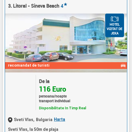
★
3. Litoral - Sineva Beach
4
HOTEL
VIZITAT DE
JEKA
recomandat de turisti
De la
116 Euro
persoana/noapte
transport individual
Disponibilitate In Timp Real
Harta
Sveti Vlas,
Bulgaria
Sveti Vlas, la 50m de plaja