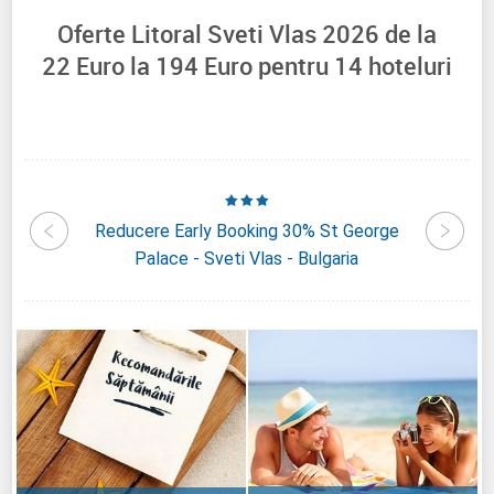
Oferte Litoral Sveti Vlas 2026 de la
22
Euro la
194
Euro pentru
14
hoteluri
norama
Reducere Early Booking 30% St George
Reducer
aria
Palace - Sveti Vlas - Bulgaria
B