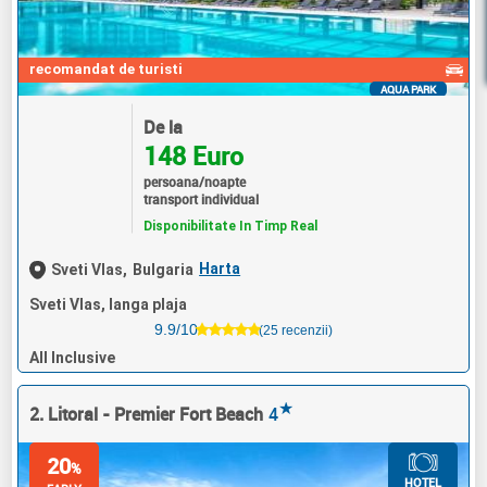
recomandat de turisti
AQUA PARK
De la
148 Euro
persoana/noapte
transport individual
Disponibilitate In Timp Real
Harta
Sveti Vlas,
Bulgaria
Sveti Vlas, langa plaja
9.9/10
(25 recenzii)
All Inclusive
★
2. Litoral - Premier Fort Beach
4
20
%
HOTEL