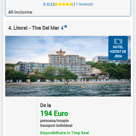
9.6/10
(17 recenzii)
All Inclusive
★
4. Litoral - Tiva Del Mar
4
HOTEL
VIZITAT DE
JEKA
De la
194 Euro
persoana/noapte
transport individual
Disponibilitate In Timp Real