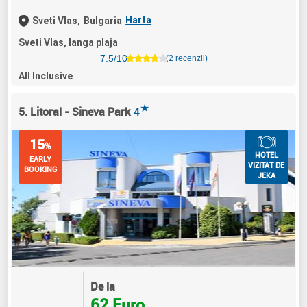
Harta
Sveti Vlas,
Bulgaria
Sveti Vlas, langa plaja
7.5/10
(2 recenzii)
All Inclusive
★
5. Litoral - Sineva Park
4
15
%
HOTEL
EARLY
VIZITAT DE
BOOKING
JEKA
De la
62 Euro