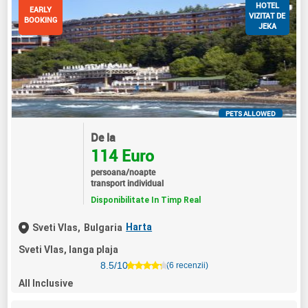
HOTEL
EARLY
VIZITAT DE
BOOKING
JEKA
PETS ALLOWED
De la
114 Euro
persoana/noapte
transport individual
Disponibilitate In Timp Real
Harta
Sveti Vlas,
Bulgaria
Sveti Vlas, langa plaja
8.5/10
(6 recenzii)
All Inclusive