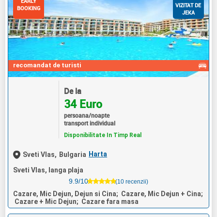
EARLY
VIZITAT DE
BOOKING
JEKA
recomandat de turisti
De la
34 Euro
persoana/noapte
transport individual
Disponibilitate In Timp Real
Harta
Sveti Vlas,
Bulgaria
Sveti Vlas, langa plaja
9.9/10
(10 recenzii)
Cazare, Mic Dejun, Dejun si Cina; Cazare, Mic Dejun + Cina;
Cazare + Mic Dejun; Cazare fara masa