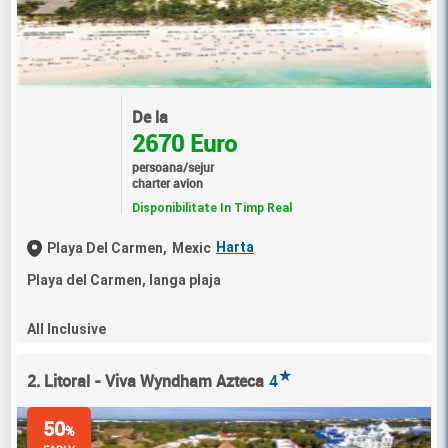
De la
2670 Euro
persoana/sejur
charter avion
Disponibilitate In Timp Real
Harta
Playa Del Carmen,
Mexic
Playa del Carmen, langa plaja
All Inclusive
★
2. Litoral - Viva Wyndham Azteca
4
50
%