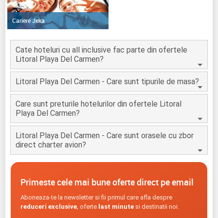
Cariere Jeka
Cate hoteluri cu all inclusive fac parte din ofertele
Litoral Playa Del Carmen?
Litoral Playa Del Carmen - Care sunt tipurile de masa?
Care sunt preturile hotelurilor din ofertele Litoral
Playa Del Carmen?
Litoral Playa Del Carmen - Care sunt orasele cu zbor
direct charter avion?
Primeste cele mai bune oferte direct pe email
Aboneaza-te la newsletter si fii primul care afla despre
reduceri exclusive
, oferte
last minute
si destinatii noi.