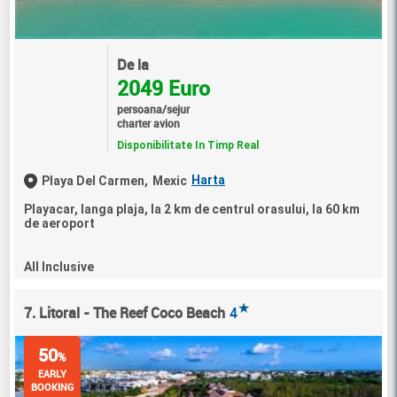
De la
2049 Euro
persoana/sejur
charter avion
Disponibilitate In Timp Real
Harta
Playa Del Carmen,
Mexic
Playacar, langa plaja, la 2 km de centrul orasului, la 60 km
de aeroport
All Inclusive
★
7. Litoral - The Reef Coco Beach
4
50
%
EARLY
BOOKING