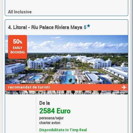
All Inclusive
★
4. Litoral - Riu Palace Riviera Maya
5
50
%
EARLY
BOOKING
recomandat de turisti
De la
2584 Euro
persoana/sejur
charter avion
Disponibilitate In Timp Real