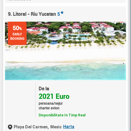
★
9. Litoral - Riu Yucatan
5
50
%
EARLY
BOOKING
De la
2021 Euro
persoana/sejur
charter avion
Disponibilitate In Timp Real
Harta
Playa Del Carmen,
Mexic