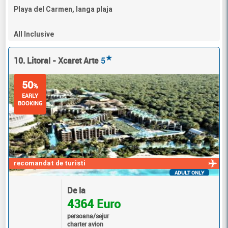
Playa del Carmen, langa plaja
All Inclusive
★
10. Litoral - Xcaret Arte
5
50
%
EARLY
BOOKING
recomandat de turisti
ADULT ONLY
De la
4364 Euro
persoana/sejur
charter avion