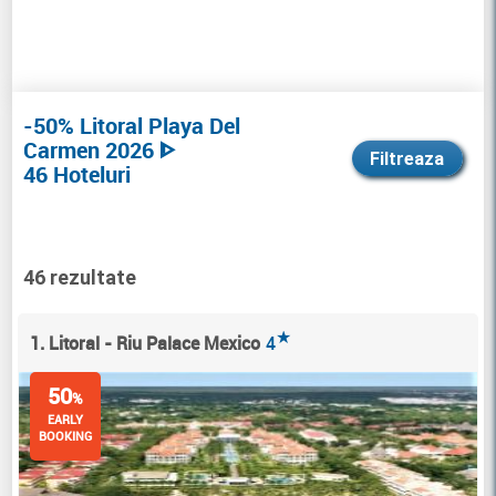
-50% Litoral Playa Del
Carmen 2026 ᐈ
Filtreaza
46 Hoteluri
46 rezultate
★
1. Litoral - Riu Palace Mexico
4
50
%
EARLY
BOOKING