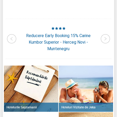
lness &
Reducere Early Booking 15% Carine
Reduce
i -
Kumbor Superior - Herceg Novi -
-
Muntenegru
Hoteluri Vizitate de Jeka
Hotelurile Saptamanii