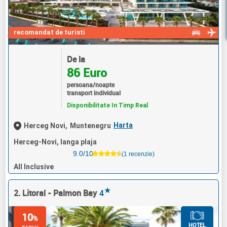
recomandat de turisti
De la
86 Euro
persoana/noapte
transport individual
Disponibilitate In Timp Real
Harta
Herceg Novi,
Muntenegru
Herceg-Novi, langa plaja
9.0/10
(1 recenzie)
All Inclusive
★
2. Litoral - Palmon Bay
4
10
%
HOTEL