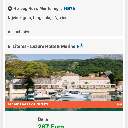
Harta
Herceg Novi,
Muntenegru
Nijvice Igalo, langa plaja Njivice
All Inclusive
★
5. Litoral - Lazure Hotel & Marina
5
recomandat de turisti
De la
287 Euro