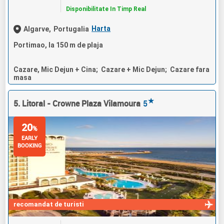
Disponibilitate In Timp Real
Harta
Algarve,
Portugalia
Portimao, la 150 m de plaja
Cazare, Mic Dejun + Cina; Cazare + Mic Dejun; Cazare fara
masa
★
5. Litoral - Crowne Plaza Vilamoura
5
20
%
EARLY
BOOKING
recomandat de turisti