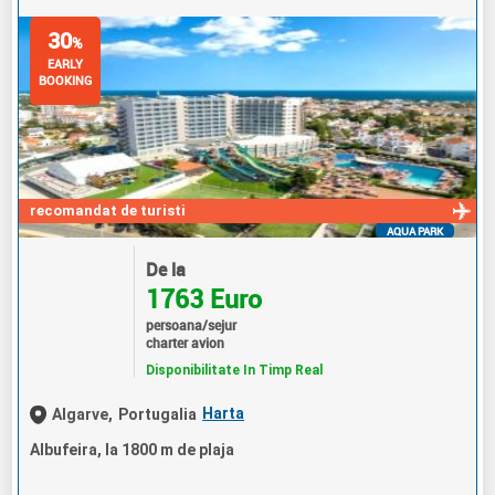
30
%
EARLY
BOOKING
recomandat de turisti
AQUA PARK
De la
1763 Euro
persoana/sejur
charter avion
Disponibilitate In Timp Real
Harta
Algarve,
Portugalia
Albufeira, la 1800 m de plaja