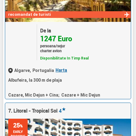
recomandat de turisti
De la
1247 Euro
persoana/sejur
charter avion
Disponibilitate In Timp Real
Harta
Algarve,
Portugalia
Albufeira, la 300 m de plaja
Cazare, Mic Dejun + Cina; Cazare + Mic Dejun
★
7. Litoral - Tropical Sol
4
25
%
EARLY