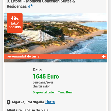
3. Litoral - Monicca Collection Suites &
★
Residences
4
49
%
EARLY
BOOKING
recomandat de turisti
De la
1645 Euro
persoana/sejur
charter avion
Disponibilitate In Timp Real
Harta
Algarve,
Portugalia
Albufeira, la 50 m de plaja