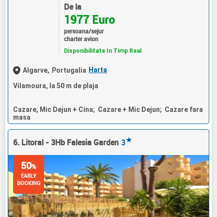
De la
1977 Euro
persoana/sejur
charter avion
Disponibilitate In Timp Real
Harta
Algarve,
Portugalia
Vilamoura, la 50 m de plaja
Cazare, Mic Dejun + Cina; Cazare + Mic Dejun; Cazare fara
masa
★
6. Litoral - 3Hb Falesia Garden
3
50
%
EARLY
BOOKING