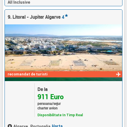
All Inclusive
★
9. Litoral - Jupiter Algarve
4
recomandat de turisti
De la
911 Euro
persoana/sejur
charter avion
Disponibilitate In Timp Real
Harta
Algarve,
Portugalia