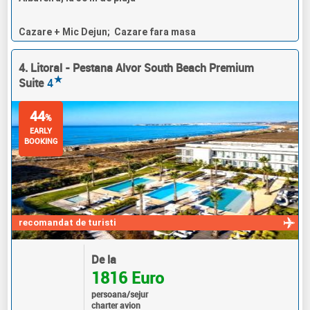
Cazare + Mic Dejun; Cazare fara masa
4. Litoral - Pestana Alvor South Beach Premium
★
Suite
4
44
%
EARLY
BOOKING
recomandat de turisti
De la
1816 Euro
persoana/sejur
charter avion