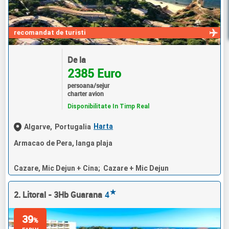
recomandat de turisti
De la
2385 Euro
persoana/sejur
charter avion
Disponibilitate In Timp Real
Harta
Algarve,
Portugalia
Armacao de Pera, langa plaja
Cazare, Mic Dejun + Cina; Cazare + Mic Dejun
★
2. Litoral - 3Hb Guarana
4
39
%