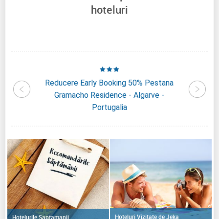
hoteluri
rtobay
Reducere Early Booking 50% Pestana
Reduce
ia
Gramacho Residence - Algarve -
P
Portugalia
Hoteluri Vizitate de Jeka
Hotelurile Saptamanii