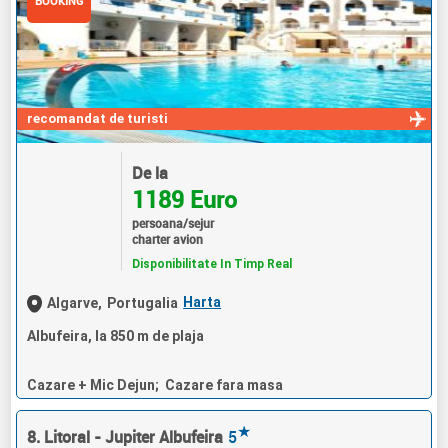
BOOKING
recomandat de turisti
De la
1189 Euro
persoana/sejur
charter avion
Disponibilitate In Timp Real
Harta
Algarve,
Portugalia
Albufeira, la 850 m de plaja
Cazare + Mic Dejun; Cazare fara masa
★
8. Litoral - Jupiter Albufeira
5