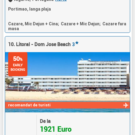
Portimao, langa plaja
Cazare, Mic Dejun + Cina; Cazare + Mic Dejun; Cazare fara
masa
★
10. Litoral - Dom Jose Beach
3
50
%
EARLY
BOOKING
recomandat de turisti
De la
1921 Euro