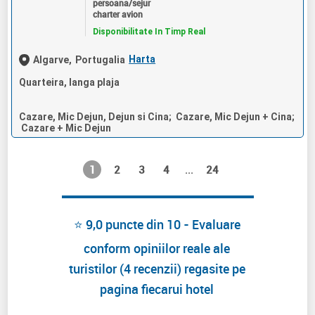
persoana/sejur
charter avion
Disponibilitate In Timp Real
Harta
Algarve,
Portugalia
Quarteira, langa plaja
Cazare, Mic Dejun, Dejun si Cina; Cazare, Mic Dejun + Cina;
Cazare + Mic Dejun
1
2
3
4
24
...
⭐ 9,0 puncte din 10 - Evaluare
conform opiniilor reale ale
turistilor (4 recenzii) regasite pe
pagina fiecarui hotel