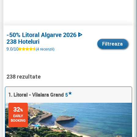
-50% Litoral Algarve 2026 ᐈ
238 Hoteluri
Filtreaza
9.0/10
(4 recenzii)
238 rezultate
★
1. Litoral - Vilalara Grand
5
32
%
EARLY
BOOKING