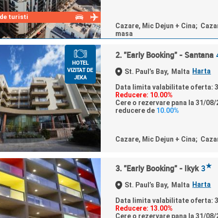
e turisti
Cazare, Mic Dejun + Cina; Caza
masa
2. "Early Booking" - Santana
HOTEL
VIZITAT DE
Harta
St. Paul’s Bay,
Malta
JEKA
Data limita valabilitate oferta:
Reducere: 10.00%
Cere o rezervare pana la 31/08/2
reducere de
10.00%
Cazare, Mic Dejun + Cina; Caza
★
3. "Early Booking" - Ikyk
3
Harta
St. Paul’s Bay,
Malta
Data limita valabilitate oferta:
Reducere: 13.00%
Cere o rezervare pana la 31/08/2