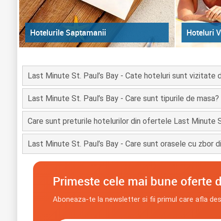
Hoteluri V
Hotelurile Saptamanii
Last Minute St. Paul’s Bay - Cate hoteluri sunt vizitate
Last Minute St. Paul’s Bay - Care sunt tipurile de masa?
Care sunt preturile hotelurilor din ofertele Last Minute 
Last Minute St. Paul’s Bay - Care sunt orasele cu zbor d
Primeste cele mai bune oferte d
Aboneaza-te la newsletter si fii primul care afla de