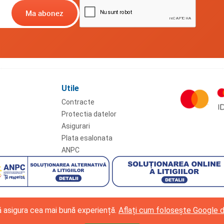
Utile
Contracte
Protectia datelor
Asigurari
Plata esalonata
ANPC
vă asigura cea mai bună experiență.
Aflați cum folosește Google 