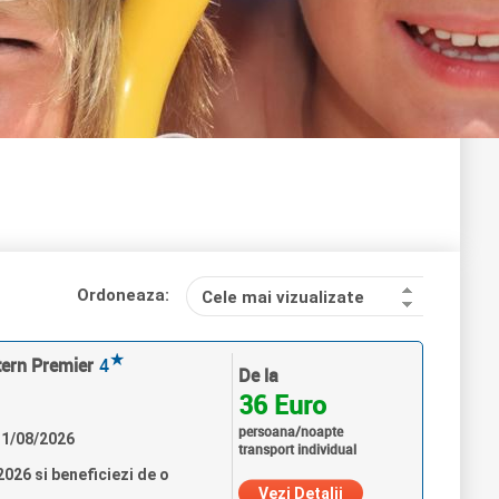
Ordoneaza:
Cele mai vizualizate
★
tern Premier
4
De la
36 Euro
persoana/noapte
 31/08/2026
transport individual
026 si beneficiezi de o
Vezi Detalii