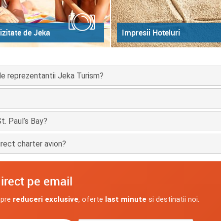
izitate de Jeka
Impresii Hoteluri
 de reprezentantii Jeka Turism?
St. Paul’s Bay?
irect charter avion?
irect pe email
spre
reduceri exclusive
, oferte
last minute
si destinatii noi.