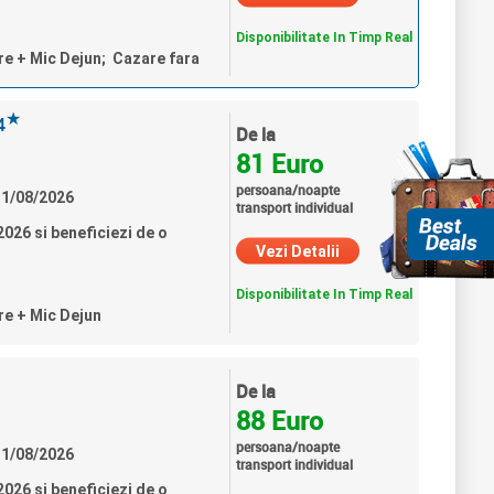
Disponibilitate In Timp Real
re + Mic Dejun; Cazare fara
★
4
De la
81 Euro
persoana/noapte
 31/08/2026
transport individual
026 si beneficiezi de o
Vezi Detalii
Disponibilitate In Timp Real
re + Mic Dejun
De la
88 Euro
persoana/noapte
 31/08/2026
transport individual
026 si beneficiezi de o