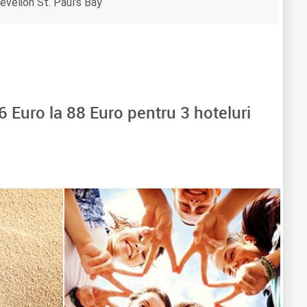
evelion St. Paul’s Bay
6
Euro la
88
Euro pentru
3
hoteluri