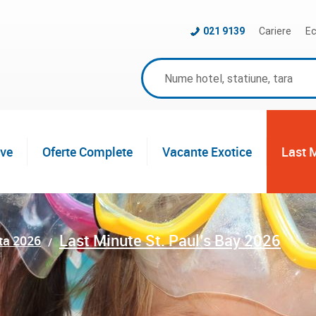
021 9139
Cariere
Ec
ive
Oferte Complete
Vacante Exotice
Last 
Last Minute St. Paul’s Bay 2026
ta 2026