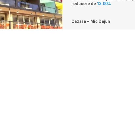
reducere de
13.00%
Cazare + Mic Dejun