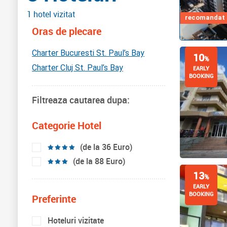
1 hotel vizitat
recomandat d
Oras de plecare
Charter Bucuresti St. Paul’s Bay
10
%
Charter Cluj St. Paul’s Bay
EARLY
BOOKING
Filtreaza cautarea dupa:
Categorie Hotel
(de la 36 Euro)
(de la 88 Euro)
13
%
EARLY
BOOKING
Preferinte
Hoteluri vizitate