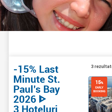
-15% Last
3 rezultat
Minute St.
15
%
Paul’s Bay
EARLY
BOOKING
2026 ᐈ
3 Hoteluri