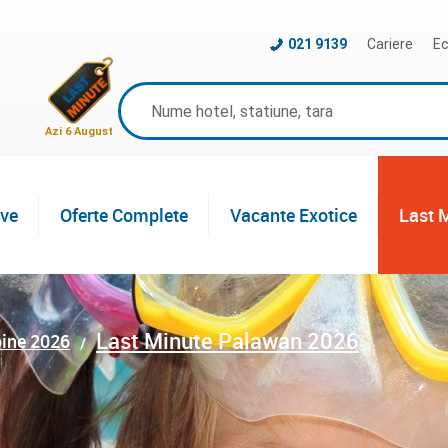
021 9139
Cariere
Ec
Azi 6 August
ive
Oferte Complete
Vacante Exotice
Last 
Last Minute Palawan 2026
pine 2026