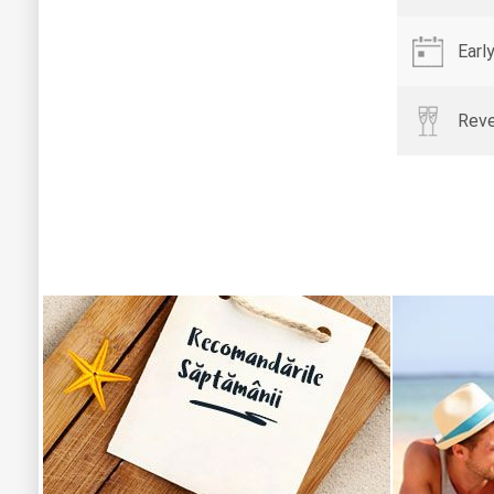
Earl
Reve