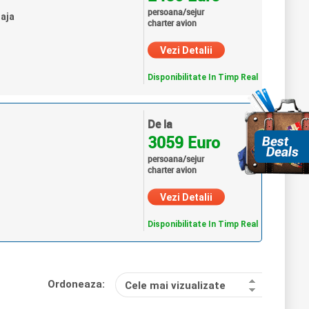
persoana/sejur
laja
charter avion
Vezi Detalii
Disponibilitate In Timp Real
De la
3059 Euro
persoana/sejur
charter avion
Vezi Detalii
Disponibilitate In Timp Real
Ordoneaza:
Cele mai vizualizate