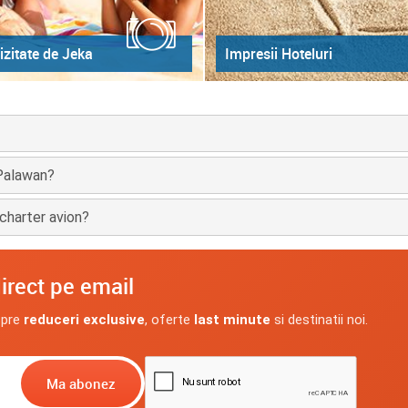
izitate de Jeka
Impresii Hoteluri
 Palawan?
charter avion?
irect pe email
spre
reduceri exclusive
, oferte
last minute
si destinatii noi.