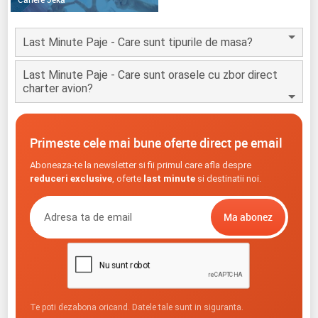
Last Minute Paje - Care sunt tipurile de masa?
Last Minute Paje - Care sunt orasele cu zbor direct
charter avion?
Primeste cele mai bune oferte direct pe email
Aboneaza-te la newsletter si fii primul care afla despre
reduceri exclusive
, oferte
last minute
si destinatii noi.
Te poti dezabona oricand. Datele tale sunt in siguranta.