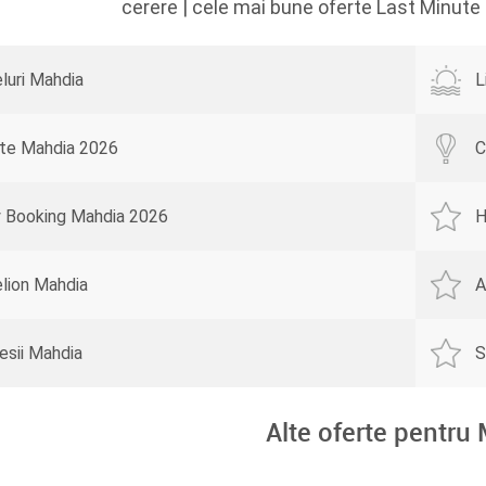
cerere | cele mai bune oferte Last Minute
luri Mahdia
L
te Mahdia 2026
C
y Booking Mahdia 2026
H
lion Mahdia
A
esii Mahdia
S
Alte oferte pentru