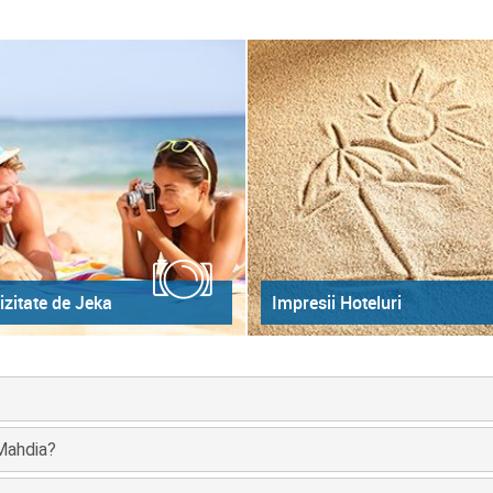
izitate de Jeka
Impresii Hoteluri
 Mahdia?