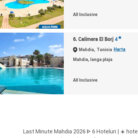
All Inclusive
AQUA PARK
★
6. Calimera El Borj
4
Harta
Mahdia,
Tunisia
Mahdia, langa plaja
All Inclusive
Last Minute Mahdia 2026 ᐈ 6 Hoteluri | ☀️ hote