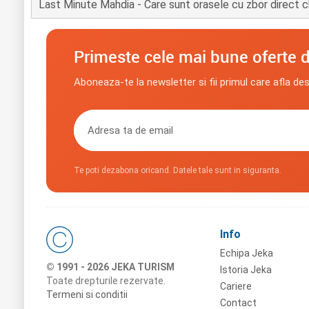
Last Minute Mahdia - Care sunt orasele cu zbor direct c
Primeste cele mai bune oferte d
Aboneaza-te la newsletter si fii primul care afla de
Te poti dezabona oricand. Datele tale sunt in siguranta.
Info
Echipa Jeka
© 1991 - 2026 JEKA TURISM
Istoria Jeka
Toate drepturile rezervate.
Cariere
Termeni si conditii
Contact