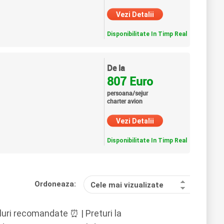
Vezi Detalii
Disponibilitate In Timp Real
De la
807 Euro
persoana/sejur
charter avion
Vezi Detalii
Disponibilitate In Timp Real
Ordoneaza:
Cele mai vizualizate
luri recomandate ⏰ | Preturi la