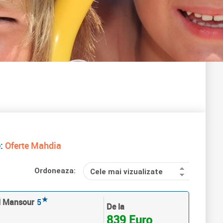
e:
Oferte Mahdia
Ordoneaza:
Cele mai vizualizate
★
El Mansour
5
De la
839 Euro