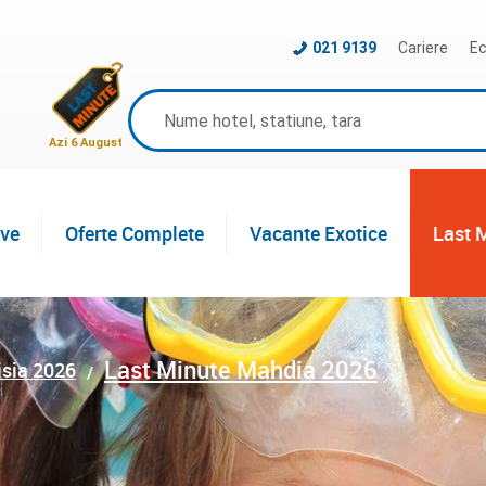
021 9139
Cariere
Ec
Azi 6 August
ive
Oferte Complete
Vacante Exotice
Last 
Last Minute Mahdia 2026
isia 2026