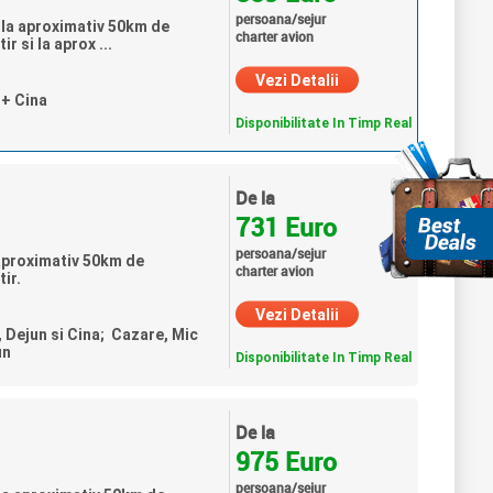
persoana/sejur
 la aproximativ 50km de
charter avion
 si la aprox ...
Vezi Detalii
 + Cina
Disponibilitate In Timp Real
De la
731 Euro
persoana/sejur
 aproximativ 50km de
charter avion
ir.
Vezi Detalii
, Dejun si Cina; Cazare, Mic
un
Disponibilitate In Timp Real
De la
975 Euro
persoana/sejur