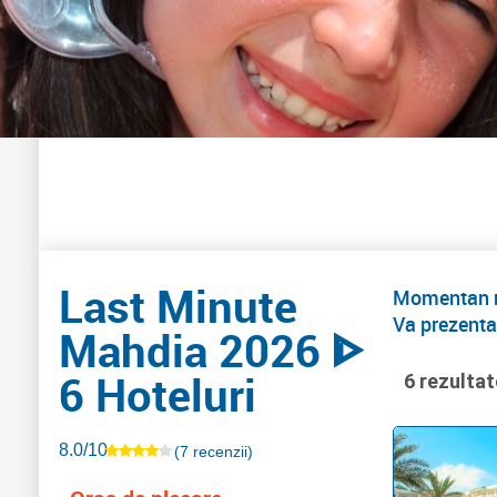
Last Minute
Momentan nu
Va prezenta
Mahdia 2026 ᐈ
6 Hoteluri
6 rezultat
8.0/10
(7 recenzii)