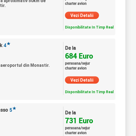
 la aproximativ 50km de
charter avion
ir.
Vezi Detalii
Disponibilitate In Timp Real
★
k
4
De la
684 Euro
persoana/sejur
 aeroportul din Monastir.
charter avion
Vezi Detalii
Disponibilitate In Timp Real
★
asso
5
De la
731 Euro
persoana/sejur
charter avion