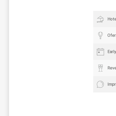
Hote
Ofer
Earl
Reve
Impr