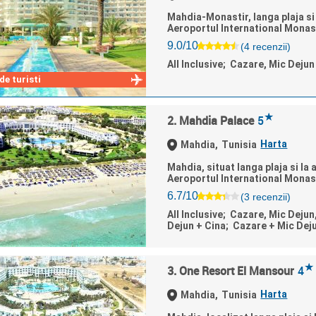
Mahdia-Monastir, langa plaja si
Aeroportul International Monastir
9.0/10
(4 recenzii)
All Inclusive; Cazare, Mic Dejun
e turisti
★
2. Mahdia Palace
5
Harta
Mahdia,
Tunisia
Mahdia, situat langa plaja si la
Aeroportul International Monast
6.7/10
(3 recenzii)
All Inclusive; Cazare, Mic Dejun
Dejun + Cina; Cazare + Mic Dej
★
3. One Resort El Mansour
4
Harta
Mahdia,
Tunisia