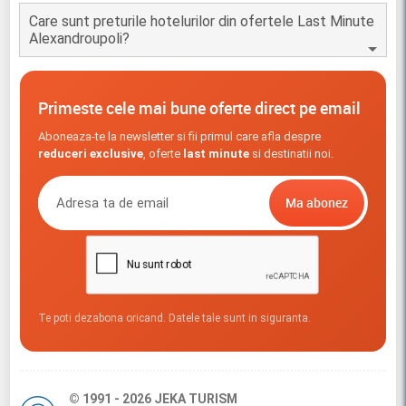
Care sunt preturile hotelurilor din ofertele Last Minute
Alexandroupoli?
Primeste cele mai bune oferte direct pe email
Aboneaza-te la newsletter si fii primul care afla despre
reduceri exclusive
, oferte
last minute
si destinatii noi.
Te poti dezabona oricand. Datele tale sunt in siguranta.
© 1991 - 2026 JEKA TURISM