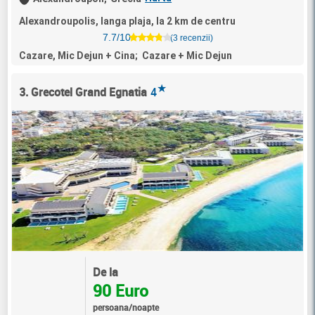
Alexandroupolis, langa plaja, la 2 km de centru
7.7/10
(3 recenzii)
Cazare, Mic Dejun + Cina; Cazare + Mic Dejun
★
3. Grecotel Grand Egnatia
4
De la
90 Euro
persoana/noapte