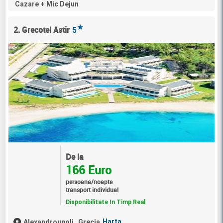
Cazare + Mic Dejun
★
2. Grecotel Astir
5
De la
166 Euro
persoana/noapte
transport individual
Disponibilitate In Timp Real
Harta
Alexandroupoli,
Grecia