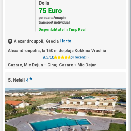
De la
75 Euro
persoana/noapte
transport individual
Disponibilitate In Timp Real
Harta
Alexandroupoli,
Grecia
Alexandroupolis, la 150 m de plaja Kokkina Vrachia
9.3/10
(4 recenzii)
Cazare, Mic Dejun + Cina; Cazare + Mic Dejun
★
5. Nefeli
4