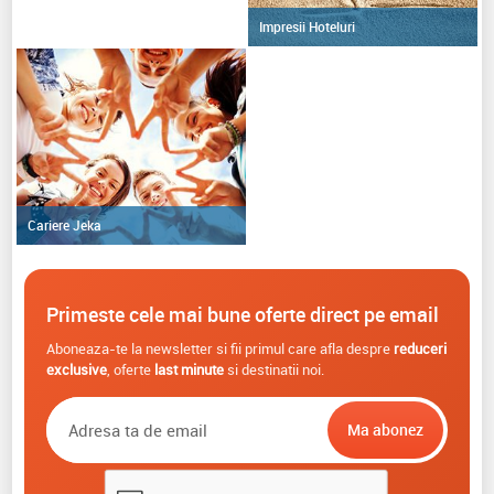
Impresii Hoteluri
Cariere Jeka
Primeste cele mai bune oferte direct pe email
Aboneaza-te la newsletter si fii primul care afla despre
reduceri
exclusive
, oferte
last minute
si destinatii noi.