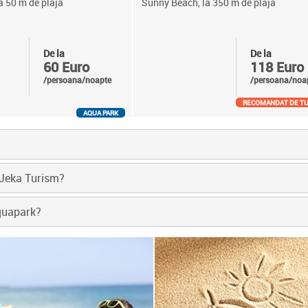
a 50 m de plaja
Sunny Beach, la 350 m de plaja
De la
De la
60 Euro
118 Euro
/persoana/noapte
/persoana/noa
RECOMANDAT DE TU
AQUA PARK
 Jeka Turism?
Aquapark?