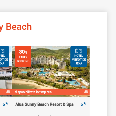
y Beach
30
%
TEL
HOTEL
EARLY
TAT DE
VIZITAT DE
BOOKING
EKA
JEKA
disponibilitate in timp real
★
★
5
Alua Sunny Beach Resort & Spa
5