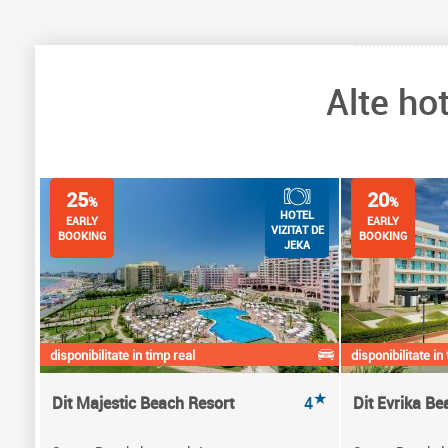
Alte ho
25
20
%
%
HOTEL
EARLY
EARLY
VIZITAT DE
BOOKING
BOOKING
JEKA
disponibilitate in timp real
disponibilitate in
★
Dit Majestic Beach Resort
4
Dit Evrika Be