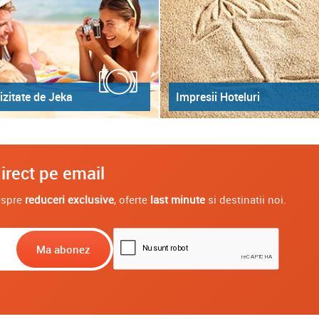
izitate de Jeka
Impresii Hoteluri
irect pe email
despre
reduceri exclusive
, oferte
last minute
si destinatii noi.