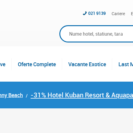
021 9139
Cariere
E
ive
Oferte Complete
Vacante Exotice
Last 
-31% Hotel Kuban Resort & Aquap
unny Beach