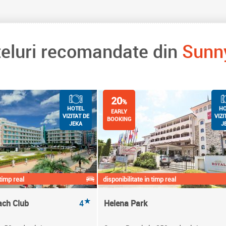
teluri recomandate din
Sunn
20
%
HOTEL
HO
EARLY
VIZITAT DE
VIZI
BOOKING
JEKA
J
 timp real
disponibilitate in timp real
★
ach Club
4
Helena Park