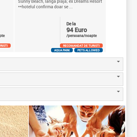
Sunny Beach, langa plaja; ex Dreams Resort
**hotelul confirma doar se ...
De la
94 Euro
pte
/persoana/noapte
RISTI
RECOMANDAT DE TURISTI
AQUA PARK
PETS ALLOWED