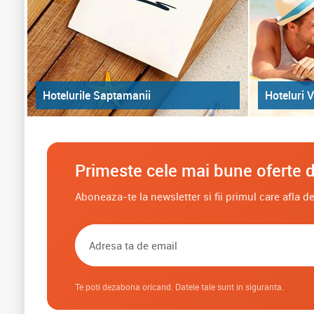
Hoteluri V
Hotelurile Saptamanii
Primeste cele mai bune oferte d
Aboneaza-te la newsletter si fii primul care afla 
Te poti dezabona oricand. Datele tale sunt in siguranta.