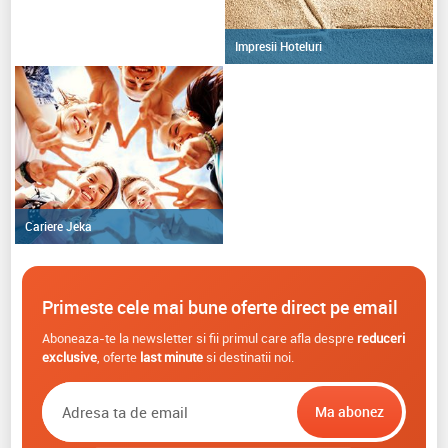
Impresii Hoteluri
Cariere Jeka
Primeste cele mai bune oferte direct pe email
Aboneaza-te la newsletter si fii primul care afla despre
reduceri
exclusive
, oferte
last minute
si destinatii noi.