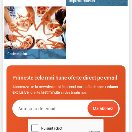
Impresii Hoteluri
Cariere Jeka
Primeste cele mai bune oferte direct pe email
Aboneaza-te la newsletter si fii primul care afla despre
reduceri
exclusive
, oferte
last minute
si destinatii noi.