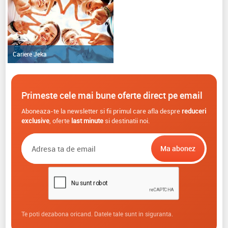
Cariere Jeka
Primeste cele mai bune oferte direct pe email
Aboneaza-te la newsletter si fii primul care afla despre
reduceri
exclusive
, oferte
last minute
si destinatii noi.
Te poti dezabona oricand. Datele tale sunt in siguranta.