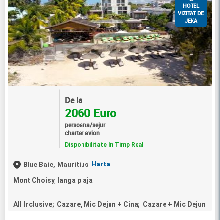
HOTEL
VIZITAT DE
JEKA
De la
2060 Euro
persoana/sejur
charter avion
Disponibilitate In Timp Real
Harta
Blue Baie,
Mauritius
Mont Choisy, langa plaja
All Inclusive; Cazare, Mic Dejun + Cina; Cazare + Mic Dejun