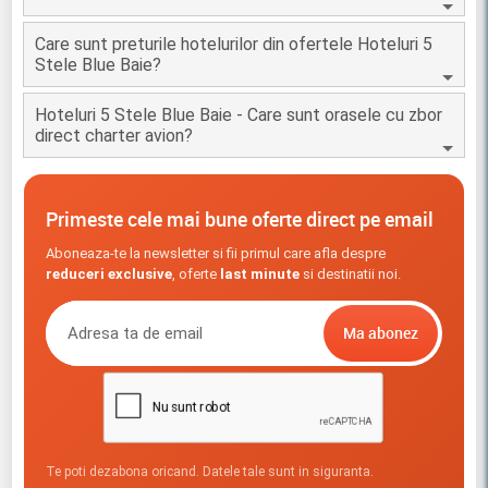
Care sunt preturile hotelurilor din ofertele Hoteluri 5
Stele Blue Baie?
Hoteluri 5 Stele Blue Baie - Care sunt orasele cu zbor
direct charter avion?
Primeste cele mai bune oferte direct pe email
Aboneaza-te la newsletter si fii primul care afla despre
reduceri exclusive
, oferte
last minute
si destinatii noi.
Te poti dezabona oricand. Datele tale sunt in siguranta.