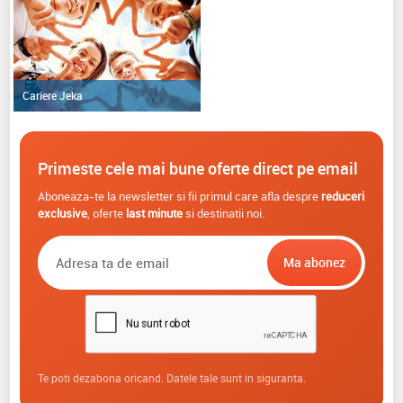
Cariere Jeka
Primeste cele mai bune oferte direct pe email
Aboneaza-te la newsletter si fii primul care afla despre
reduceri
exclusive
, oferte
last minute
si destinatii noi.
Te poti dezabona oricand. Datele tale sunt in siguranta.