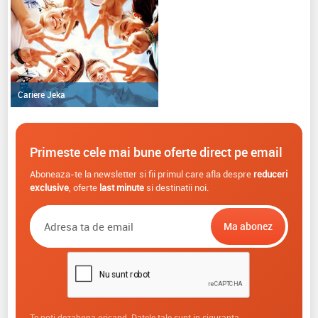
Cariere Jeka
Primeste cele mai bune oferte direct pe email
Aboneaza-te la newsletter si fii primul care afla despre
reduceri
exclusive
, oferte
last minute
si destinatii noi.
Te poti dezabona oricand. Datele tale sunt in siguranta.