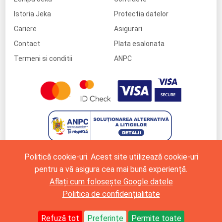
Istoria Jeka
Protectia datelor
Cariere
Asigurari
Contact
Plata esalonata
Termeni si conditii
ANPC
Politică cookie-uri. Acest site utilizează cookie-uri
pentru a vă asigura cea mai bună experiență.
Aflați cum folosește Google datele
Politica de confidențialitate
Refuză tot
Preferințe
Permite toate