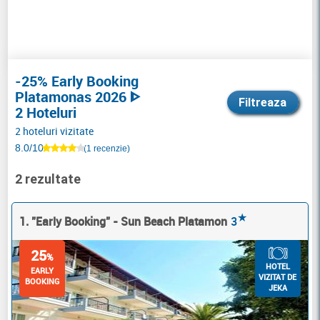
-25% Early Booking
Platamonas 2026 ᐈ
Filtreaza
2 Hoteluri
2 hoteluri vizitate
8.0/10
(1 recenzie)
2 rezultate
★
1. "Early Booking" - Sun Beach Platamon
3
25
%
HOTEL
EARLY
VIZITAT DE
BOOKING
JEKA