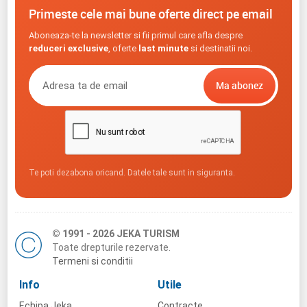
Primeste cele mai bune oferte direct pe email
Aboneaza-te la newsletter si fii primul care afla despre
reduceri exclusive
, oferte
last minute
si destinatii noi.
Te poti dezabona oricand. Datele tale sunt in siguranta.
© 1991 - 2026 JEKA TURISM
Toate drepturile rezervate.
Termeni si conditii
Info
Utile
Echipa Jeka
Contracte