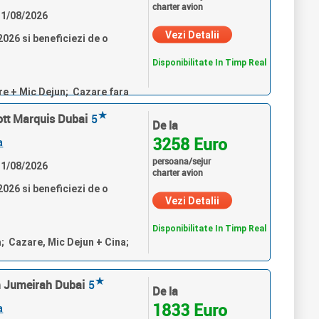
charter avion
 31/08/2026
Vezi Detalii
026 si beneficiezi de o
Disponibilitate In Timp Real
re + Mic Dejun; Cazare fara
★
ott Marquis Dubai
5
De la
3258 Euro
a
persoana/sejur
 31/08/2026
charter avion
026 si beneficiezi de o
Vezi Detalii
Disponibilitate In Timp Real
a; Cazare, Mic Dejun + Cina;
★
lm Jumeirah Dubai
5
De la
1833 Euro
a