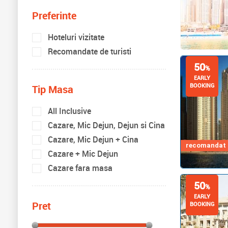
Preferinte
Hoteluri vizitate
Recomandate de turisti
50
%
EARLY
BOOKING
Tip Masa
All Inclusive
Cazare, Mic Dejun, Dejun si Cina
Cazare, Mic Dejun + Cina
recomandat d
Cazare + Mic Dejun
Cazare fara masa
50
%
EARLY
Pret
BOOKING