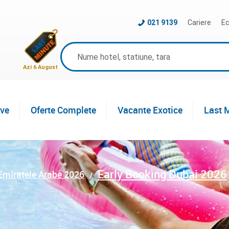
021 9139
Cariere
Ec
Azi 6 August
ive
Oferte Complete
Vacante Exotice
Last 
Early Booking Dubai 2026
Emiratele Arabe 2026