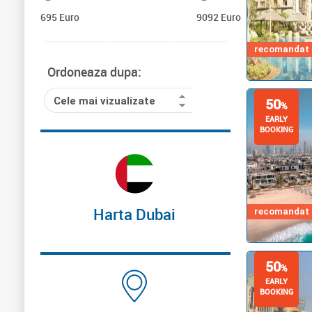
695 Euro
9092 Euro
recomandat d
Ordoneaza dupa:
Cele mai vizualizate
50
%
EARLY
BOOKING
Harta Dubai
recomandat d
50
%
EARLY
BOOKING