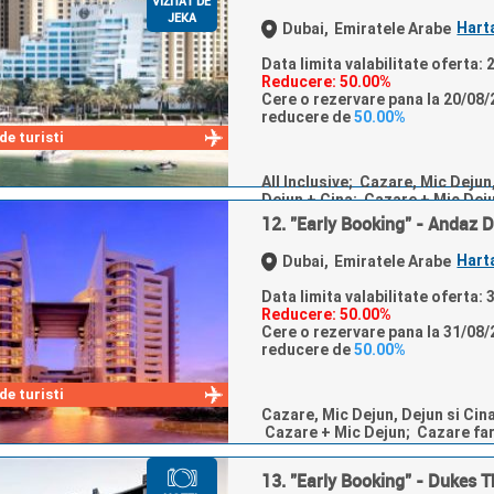
VIZITAT DE
JEKA
Hart
Dubai,
Emiratele Arabe
Data limita valabilitate oferta:
Reducere: 50.00%
Cere o rezervare pana la 20/08/2
reducere de
50.00%
e turisti
All Inclusive; Cazare, Mic Dejun
Dejun + Cina; Cazare + Mic Dej
12. "Early Booking" - Andaz 
Hart
Dubai,
Emiratele Arabe
Data limita valabilitate oferta:
Reducere: 50.00%
Cere o rezervare pana la 31/08/2
reducere de
50.00%
e turisti
Cazare, Mic Dejun, Dejun si Cin
Cazare + Mic Dejun; Cazare fa
13. "Early Booking" - Dukes 