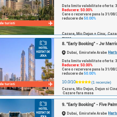
Data limita valabilitate oferta:
Reducere: 50.00%
Cere o rezervare pana la 31/08/2
reducere de
50.00%
e turisti
Cazare, Mic Dejun + Cina; Caza
masa
8. "Early Booking" - Jw Marri
HOTEL
VIZITAT DE
Hart
Dubai,
Emiratele Arabe
JEKA
Data limita valabilitate oferta:
Reducere: 50.00%
Cere o rezervare pana la 31/08/2
reducere de
50.00%
10.0/10
(1 recenzie)
e turisti
Cazare, Mic Dejun, Dejun si Cin
Cazare fara masa
9. "Early Booking" - Five Pa
HOTEL
VIZITAT DE
Hart
Dubai,
Emiratele Arabe
JEKA