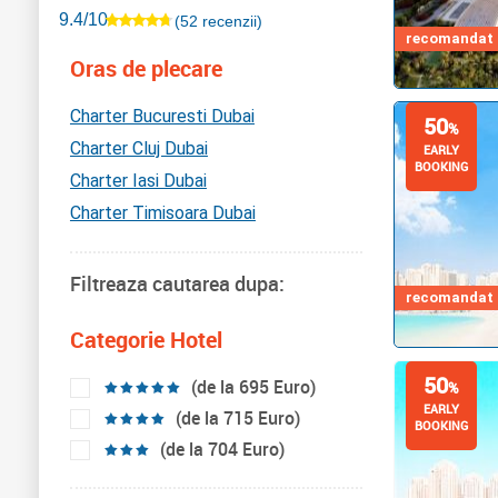
9.4/10
(52 recenzii)
recomandat d
Oras de plecare
Charter Bucuresti Dubai
50
%
Charter Cluj Dubai
EARLY
BOOKING
Charter Iasi Dubai
Charter Timisoara Dubai
Filtreaza cautarea dupa:
recomandat d
Categorie Hotel
50
(de la 695 Euro)
%
EARLY
(de la 715 Euro)
BOOKING
(de la 704 Euro)