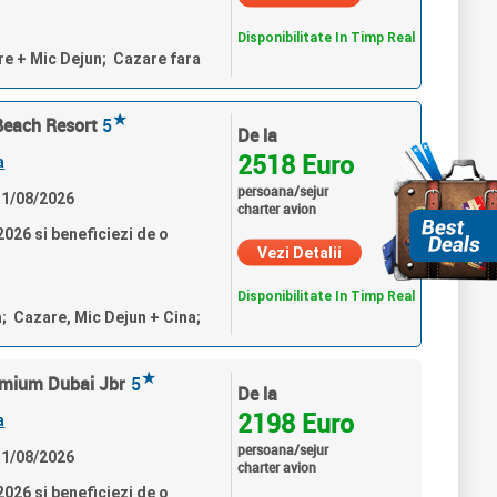
Disponibilitate In Timp Real
re + Mic Dejun; Cazare fara
★
Beach Resort
5
De la
2518 Euro
a
persoana/sejur
 31/08/2026
charter avion
026 si beneficiezi de o
Vezi Detalii
Disponibilitate In Timp Real
a; Cazare, Mic Dejun + Cina;
★
remium Dubai Jbr
5
De la
2198 Euro
a
persoana/sejur
 31/08/2026
charter avion
026 si beneficiezi de o