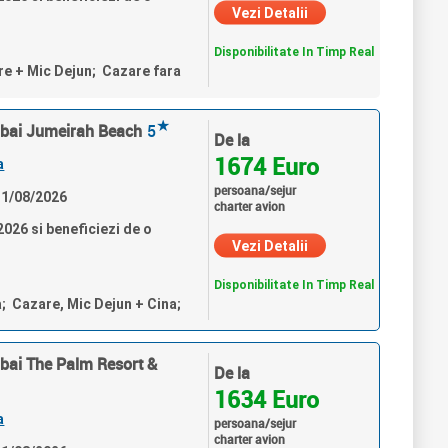
Vezi Detalii
Disponibilitate In Timp Real
re + Mic Dejun; Cazare fara
★
Dubai Jumeirah Beach
5
De la
1674 Euro
a
persoana/sejur
 31/08/2026
charter avion
026 si beneficiezi de o
Vezi Detalii
Disponibilitate In Timp Real
a; Cazare, Mic Dejun + Cina;
Dubai The Palm Resort &
De la
1634 Euro
a
persoana/sejur
charter avion