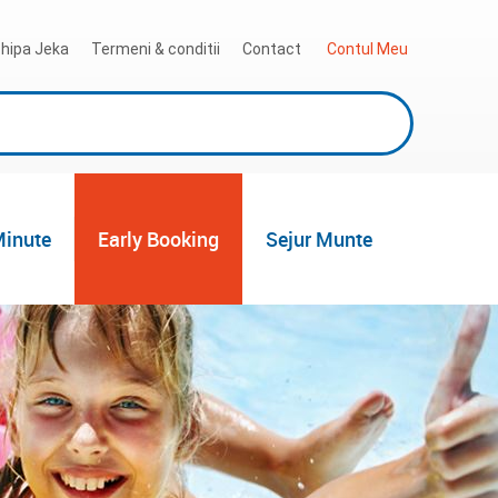
hipa Jeka
Termeni & conditii
Contact
 Contul Meu
Minute
Early Booking
Sejur Munte