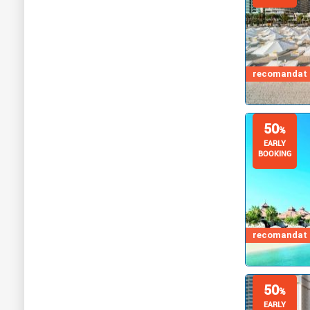
recomandat d
50
%
EARLY
BOOKING
recomandat d
50
%
EARLY