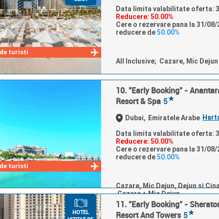
Data limita valabilitate oferta:
Reducere: 50.00%
Cere o rezervare pana la 31/08/2
reducere de
50.00%
e turisti
All Inclusive; Cazare, Mic Deju
10. "Early Booking" - Ananta
★
Resort & Spa
5
Hart
Dubai,
Emiratele Arabe
Data limita valabilitate oferta:
Reducere: 50.00%
Cere o rezervare pana la 31/08/2
reducere de
50.00%
e turisti
Cazare, Mic Dejun, Dejun si Cin
Cazare + Mic Dejun
11. "Early Booking" - Sherat
★
HOTEL
Resort And Towers
5