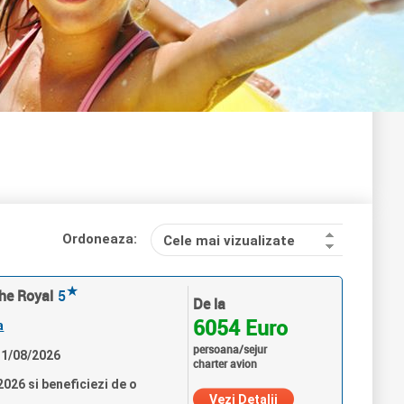
Ordoneaza:
Cele mai vizualizate
★
The Royal
5
De la
6054 Euro
a
persoana/sejur
 31/08/2026
charter avion
026 si beneficiezi de o
Vezi Detalii