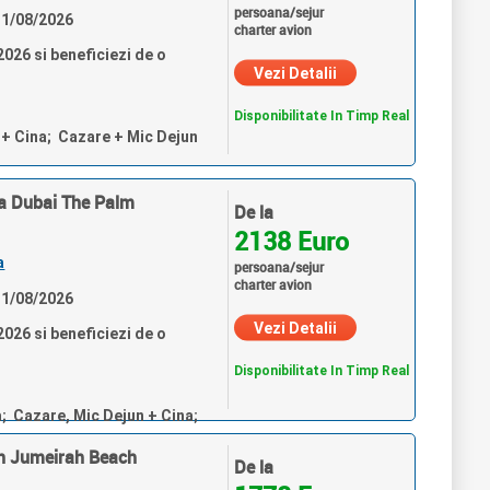
persoana/sejur
 31/08/2026
charter avion
026 si beneficiezi de o
Vezi Detalii
Disponibilitate In Timp Real
n + Cina; Cazare + Mic Dejun
ra Dubai The Palm
De la
2138 Euro
a
persoana/sejur
charter avion
 31/08/2026
Vezi Detalii
026 si beneficiezi de o
Disponibilitate In Timp Real
a; Cazare, Mic Dejun + Cina;
on Jumeirah Beach
De la