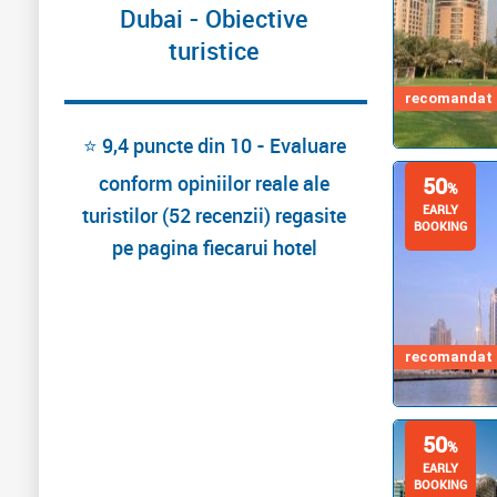
Dubai - Obiective
turistice
recomandat d
⭐ 9,4 puncte din 10 - Evaluare
conform opiniilor reale ale
50
%
EARLY
turistilor (52 recenzii) regasite
BOOKING
pe pagina fiecarui hotel
recomandat d
50
%
EARLY
BOOKING