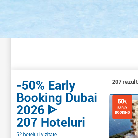
-50% Early
207 rezul
Booking Dubai
50
%
2026 ᐈ
EARLY
BOOKING
207 Hoteluri
52 hoteluri vizitate