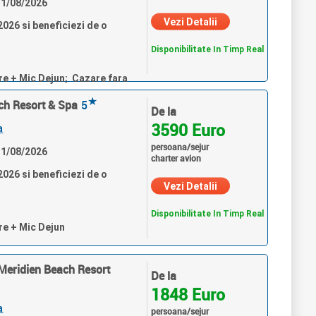
 31/08/2026
Vezi Detalii
026 si beneficiezi de o
Disponibilitate In Timp Real
re + Mic Dejun; Cazare fara
★
ach Resort & Spa
5
De la
3590 Euro
a
persoana/sejur
 31/08/2026
charter avion
026 si beneficiezi de o
Vezi Detalii
Disponibilitate In Timp Real
re + Mic Dejun
 Meridien Beach Resort
De la
1848 Euro
a
persoana/sejur