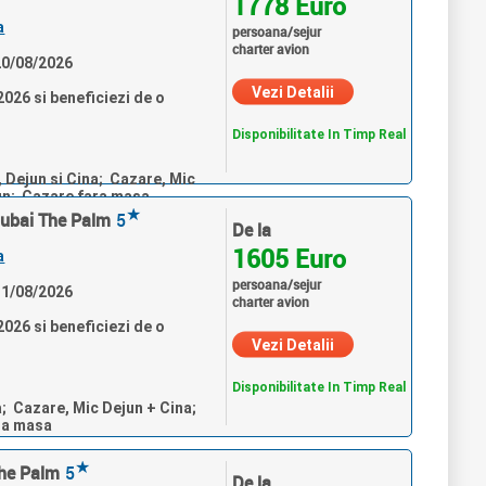
1778 Euro
a
persoana/sejur
charter avion
 20/08/2026
Vezi Detalii
026 si beneficiezi de o
Disponibilitate In Timp Real
, Dejun si Cina; Cazare, Mic
un; Cazare fara masa
★
Dubai The Palm
5
De la
1605 Euro
a
persoana/sejur
 31/08/2026
charter avion
026 si beneficiezi de o
Vezi Detalii
Disponibilitate In Timp Real
a; Cazare, Mic Dejun + Cina;
ra masa
★
The Palm
5
De la