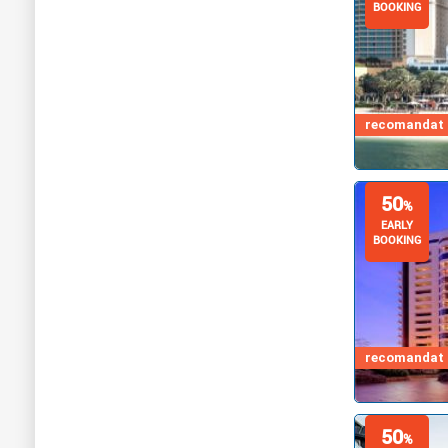
BOOKING
recomandat d
50
%
EARLY
BOOKING
recomandat d
50
%