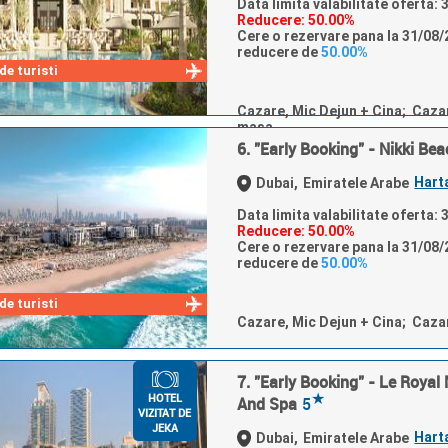
Data limita valabilitate oferta:
Reducere: 50.00%
Cere o rezervare pana la 31/08/2
reducere de
50.00%
e turisti
Cazare, Mic Dejun + Cina; Caza
masa
6. "Early Booking" - Nikki Be
Hart
Dubai,
Emiratele Arabe
Data limita valabilitate oferta:
Reducere: 50.00%
Cere o rezervare pana la 31/08/2
reducere de
50.00%
e turisti
Cazare, Mic Dejun + Cina; Caza
7. "Early Booking" - Le Royal
★
HOTEL
And Spa
5
VIZITAT DE
JEKA
Hart
Dubai,
Emiratele Arabe