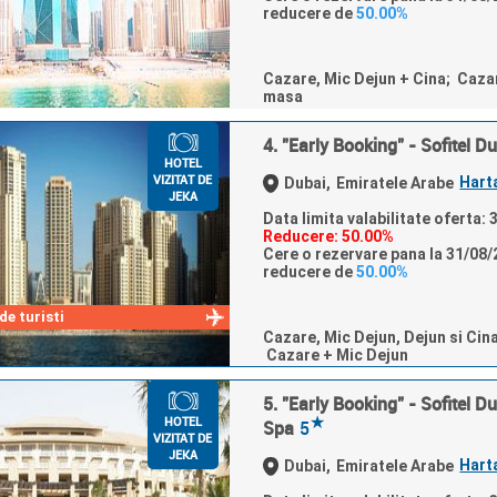
reducere de
50.00%
Cazare, Mic Dejun + Cina; Caza
masa
4. "Early Booking" - Sofitel 
HOTEL
VIZITAT DE
Hart
Dubai,
Emiratele Arabe
JEKA
Data limita valabilitate oferta:
Reducere: 50.00%
Cere o rezervare pana la 31/08/2
reducere de
50.00%
e turisti
Cazare, Mic Dejun, Dejun si Cin
Cazare + Mic Dejun
5. "Early Booking" - Sofitel 
★
HOTEL
Spa
5
VIZITAT DE
JEKA
Hart
Dubai,
Emiratele Arabe