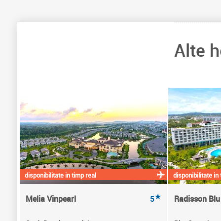
Alte 
disponibilitate in timp real
disponibilitate in
★
Melia Vinpearl
5
Radisson Blu