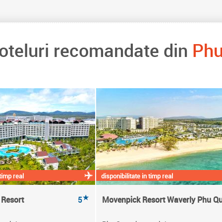
hoteluri recomandate din
Phu
 timp real
disponibilitate in timp real
★
 Resort
5
Movenpick Resort Waverly Phu Q