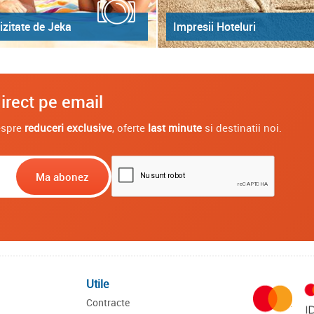
izitate de Jeka
Impresii Hoteluri
irect pe email
despre
reduceri exclusive
, oferte
last minute
si destinatii noi.
Utile
Contracte