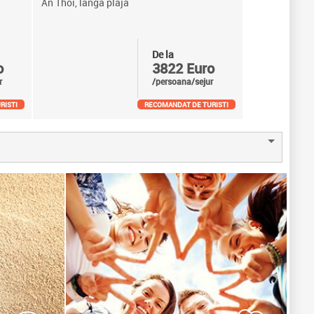
An Thoi, langa plaja
De la
o
3822 Euro
r
/persoana/sejur
RISTI
RECOMANDAT DE TURISTI