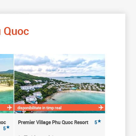
 Quoc
disponibilitate in timp real
★
uoc
Premier Village Phu Quoc Resort
5
★
5