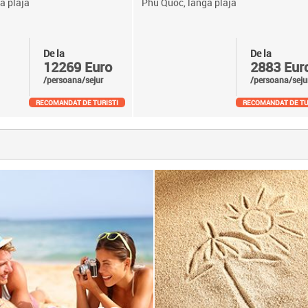
a plaja
Phu Quoc, langa plaja
De la
De la
12269 Euro
2883 Eur
/persoana/sejur
/persoana/seju
RECOMANDAT DE TURISTI
RECOMANDAT DE TU