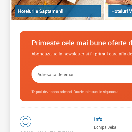
Hoteluri V
Hotelurile Saptamanii
Primeste cele mai bune oferte d
Aboneaza-te la newsletter si fii primul care afla 
Te poti dezabona oricand. Datele tale sunt in siguranta.
Info
Echipa Jeka