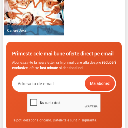
Cariere Jeka
Primeste cele mai bune oferte direct pe email
Aboneaza-te la newsletter si fii primul care afla despre
reduceri
exclusive
, oferte
last minute
si destinatii noi.
Te poti dezabona oricand. Datele tale sunt in siguranta.