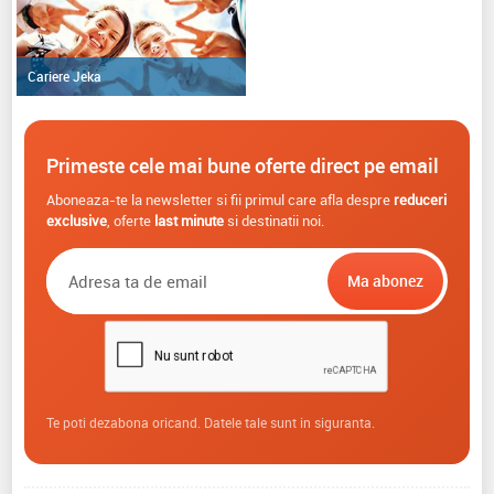
Cariere Jeka
Primeste cele mai bune oferte direct pe email
Aboneaza-te la newsletter si fii primul care afla despre
reduceri
exclusive
, oferte
last minute
si destinatii noi.
Te poti dezabona oricand. Datele tale sunt in siguranta.