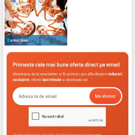
Cariere Jeka
Primeste cele mai bune oferte direct pe email
Aboneaza-te la newsletter si fii primul care afla despre
reduceri
exclusive
, oferte
last minute
si destinatii noi.
Te poti dezabona oricand. Datele tale sunt in siguranta.