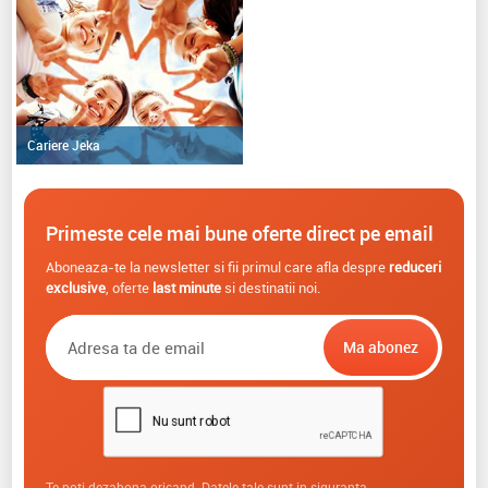
Cariere Jeka
Primeste cele mai bune oferte direct pe email
Aboneaza-te la newsletter si fii primul care afla despre
reduceri
exclusive
, oferte
last minute
si destinatii noi.
Te poti dezabona oricand. Datele tale sunt in siguranta.