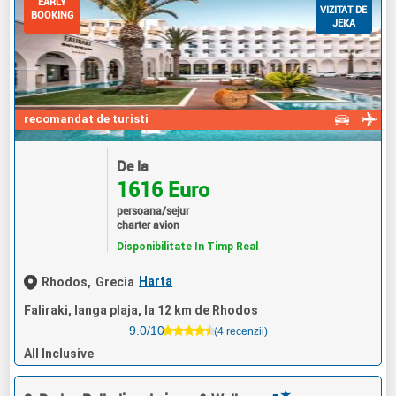
EARLY
VIZITAT DE
BOOKING
JEKA
recomandat de turisti
De la
1616 Euro
persoana/sejur
charter avion
Disponibilitate In Timp Real
Harta
Rhodos,
Grecia
Faliraki, langa plaja, la 12 km de Rhodos
9.0/10
(4 recenzii)
All Inclusive
★