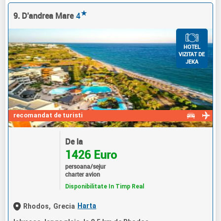
★
9. D'andrea Mare
4
HOTEL
VIZITAT DE
JEKA
recomandat de turisti
De la
1426 Euro
persoana/sejur
charter avion
Disponibilitate In Timp Real
Harta
Rhodos,
Grecia