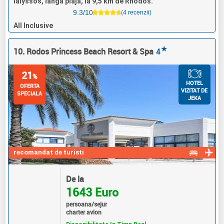
Ialyssos, langa plaja, la 9,5 km de Rhodos.
9.3/10
(4 recenzii)
All Inclusive
★
10. Rodos Princess Beach Resort & Spa
4
21
%
HOTEL
OFERTA
VIZITAT DE
SPECIALA
JEKA
recomandat de turisti
De la
1643 Euro
persoana/sejur
charter avion