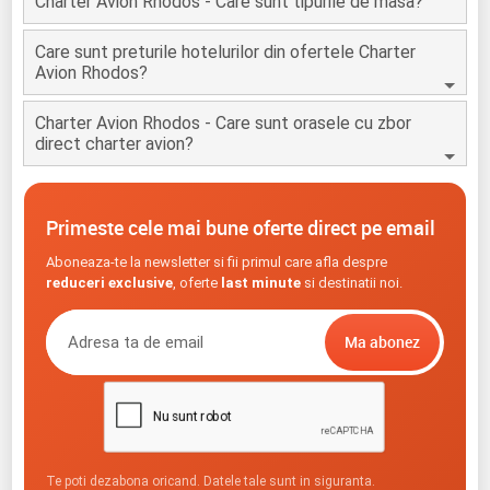
Charter Avion Rhodos - Care sunt tipurile de masa?
Care sunt preturile hotelurilor din ofertele Charter
Avion Rhodos?
Charter Avion Rhodos - Care sunt orasele cu zbor
direct charter avion?
Primeste cele mai bune oferte direct pe email
Aboneaza-te la newsletter si fii primul care afla despre
reduceri exclusive
, oferte
last minute
si destinatii noi.
Te poti dezabona oricand. Datele tale sunt in siguranta.