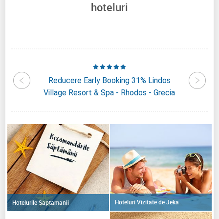
hoteluri
s Hotel
Reducere Early Booking 31% Lindos
Reduc
Village Resort & Spa - Rhodos - Grecia
Hoteluri Vizitate de Jeka
Hotelurile Saptamanii