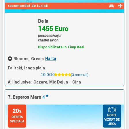
recomandat de turisti
De la
1455 Euro
persoana/sejur
charter avion
Disponibilitate In Timp Real
Harta
Rhodos,
Grecia
Faliraki, langa plaja
10.0/10
(3 recenzii)
All Inclusive; Cazare, Mic Dejun + Cina
★
7. Esperos Mare
4
20
%
HOTEL
OFERTA
VIZITAT DE
SPECIALA
JEKA