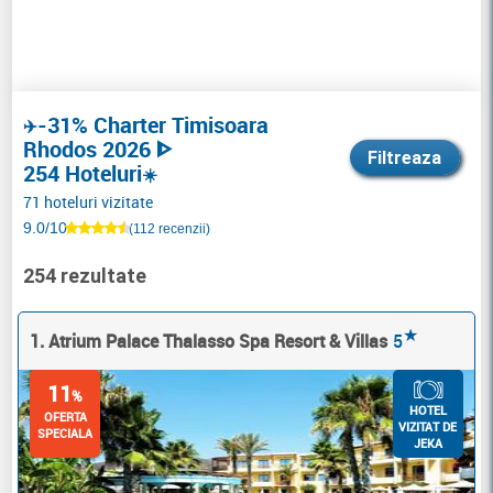
-31% Charter Timisoara
✈️
Rhodos 2026 ᐈ
Filtreaza
254 Hoteluri
☀️
71 hoteluri vizitate
9.0/10
(112 recenzii)
254 rezultate
★
1. Atrium Palace Thalasso Spa Resort & Villas
5
11
%
HOTEL
OFERTA
VIZITAT DE
SPECIALA
JEKA