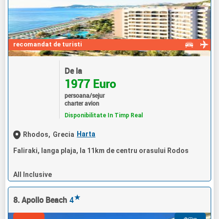
recomandat de turisti
De la
1977 Euro
persoana/sejur
charter avion
Disponibilitate In Timp Real
Harta
Rhodos,
Grecia
Faliraki, langa plaja, la 11km de centru orasului Rodos
All Inclusive
★
8. Apollo Beach
4