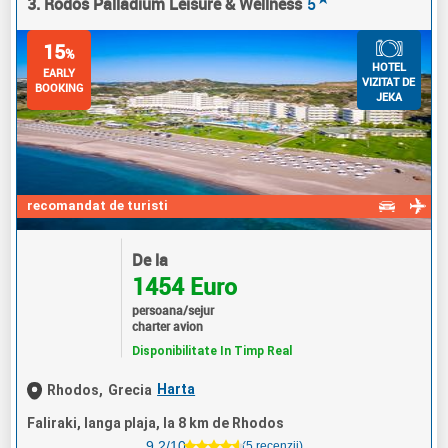
3. Rodos Palladium Leisure & Wellness
5
15
%
HOTEL
EARLY
VIZITAT DE
BOOKING
JEKA
recomandat de turisti
De la
1454 Euro
persoana/sejur
charter avion
Disponibilitate In Timp Real
Harta
Rhodos,
Grecia
Faliraki, langa plaja, la 8 km de Rhodos
9.2/10
(5 recenzii)