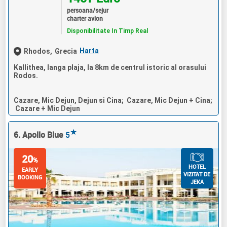
persoana/sejur
charter avion
Disponibilitate In Timp Real
Harta
Rhodos,
Grecia
Kallithea, langa plaja, la 8km de centrul istoric al orasului
Rodos.
Cazare, Mic Dejun, Dejun si Cina; Cazare, Mic Dejun + Cina;
Cazare + Mic Dejun
★
6. Apollo Blue
5
20
%
HOTEL
EARLY
VIZITAT DE
BOOKING
JEKA