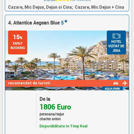
Cazare, Mic Dejun, Dejun si Cina; Cazare, Mic Dejun + Cina
★
4. Atlantica Aegean Blue
5
15
%
HOTEL
EARLY
VIZITAT DE
BOOKING
JEKA
recomandat de turisti
AQUA PARK
De la
1806 Euro
persoana/sejur
charter avion
Disponibilitate In Timp Real