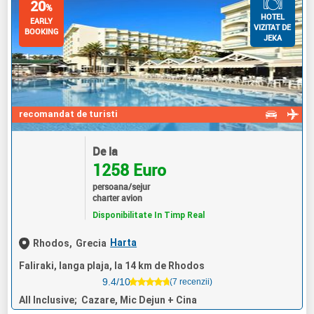
20
%
HOTEL
EARLY
VIZITAT DE
BOOKING
JEKA
recomandat de turisti
De la
1258 Euro
persoana/sejur
charter avion
Disponibilitate In Timp Real
Harta
Rhodos,
Grecia
Faliraki, langa plaja, la 14 km de Rhodos
9.4/10
(7 recenzii)
All Inclusive; Cazare, Mic Dejun + Cina