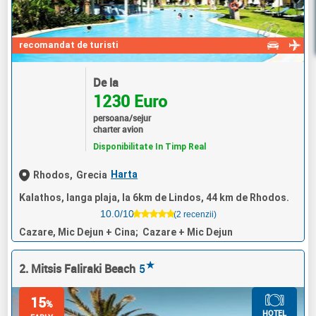
recomandat de turisti
De la
1230 Euro
persoana/sejur
charter avion
Disponibilitate In Timp Real
Harta
Rhodos,
Grecia
Kalathos, langa plaja, la 6km de Lindos, 44 km de Rhodos.
10.0/10
(2 recenzii)
Cazare, Mic Dejun + Cina; Cazare + Mic Dejun
★
2. Mitsis Faliraki Beach
5
15
%
HOTEL