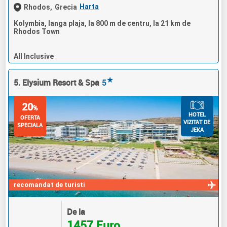
Harta
Rhodos,
Grecia
Kolymbia, langa plaja, la 800 m de centru, la 21 km de
Rhodos Town
All Inclusive
★
5. Elysium Resort & Spa
5
20
%
HOTEL
OFERTA
VIZITAT DE
SPECIALA
JEKA
recomandat de turisti
De la
1457 Euro