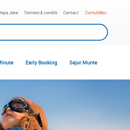
hipa Jeka
Termeni & conditii
Contact
 Contul Meu
Minute
Early Booking
Sejur Munte