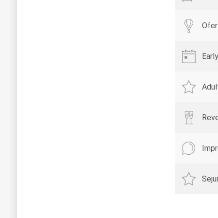
Ofe
Earl
Adul
Rev
Impr
Sej