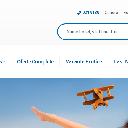
021 9139
Cariere
Ec
ive
Oferte Complete
Vacante Exotice
Last 