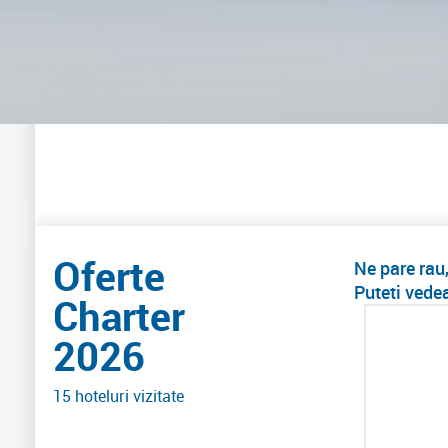
Oferte
Ne pare rau
Puteti vedea
Charter
2026
15 hoteluri vizitate