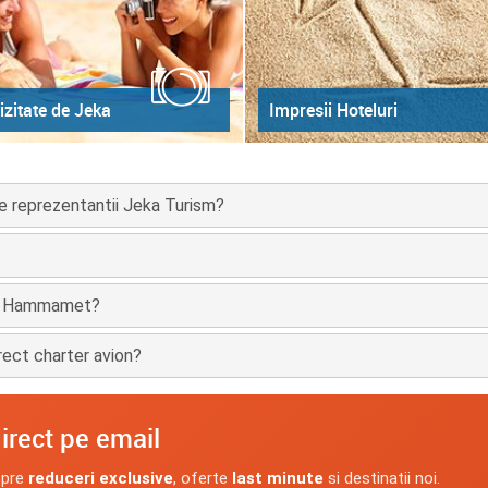
izitate de Jeka
Impresii Hoteluri
e reprezentantii Jeka Turism?
ion Hammamet?
ect charter avion?
irect pe email
spre
reduceri exclusive
, oferte
last minute
si destinatii noi.