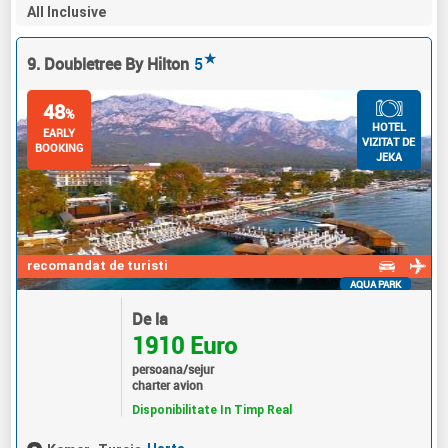
All Inclusive
★
9. Doubletree By Hilton
5
48
%
HOTEL
EARLY
VIZITAT DE
BOOKING
JEKA
recomandat de turisti
AQUA PARK
De la
1910 Euro
persoana/sejur
charter avion
Disponibilitate In Timp Real