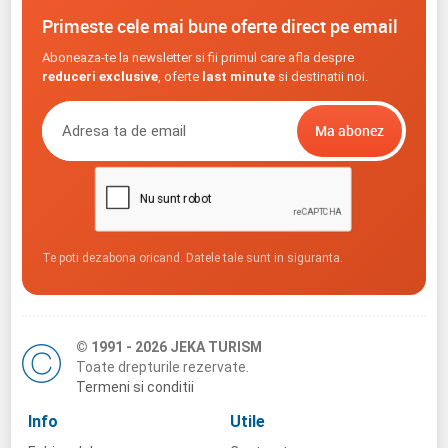
Primeste cele mai bune oferte direct pe email
Aboneaza-te la newsletter si fii primul care afla despre
reduceri exclusive
, oferte
last minute
si destinatii noi.
Te poti dezabona oricand. Datele tale sunt in siguranta.
© 1991 - 2026 JEKA TURISM
Toate drepturile rezervate.
Termeni si conditii
Info
Utile