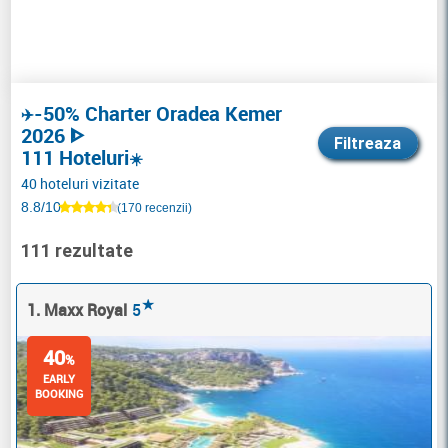
-50% Charter Oradea Kemer
✈️
2026 ᐈ
Filtreaza
111 Hoteluri
☀️
40 hoteluri vizitate
8.8/10
(170 recenzii)
111 rezultate
★
1. Maxx Royal
5
40
%
EARLY
BOOKING