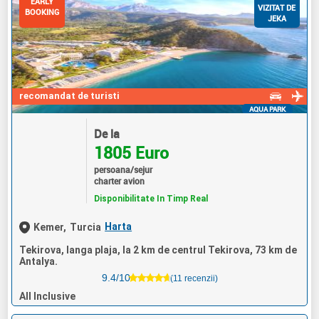
EARLY
VIZITAT DE
BOOKING
JEKA
recomandat de turisti
AQUA PARK
De la
1805 Euro
persoana/sejur
charter avion
Disponibilitate In Timp Real
Harta
Kemer,
Turcia
Tekirova, langa plaja, la 2 km de centrul Tekirova, 73 km de
Antalya.
9.4/10
(11 recenzii)
All Inclusive