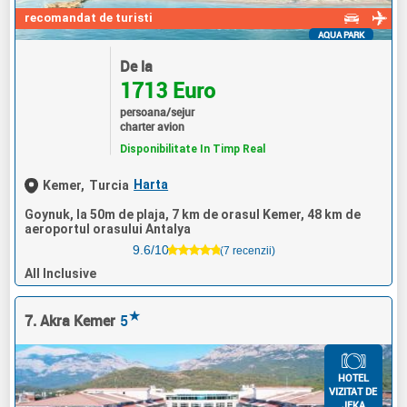
recomandat de turisti
AQUA PARK
De la
1713 Euro
persoana/sejur
charter avion
Disponibilitate In Timp Real
Harta
Kemer,
Turcia
Goynuk, la 50m de plaja, 7 km de orasul Kemer, 48 km de
aeroportul orasului Antalya
9.6/10
(7 recenzii)
All Inclusive
★
7. Akra Kemer
5
HOTEL
VIZITAT DE
JEKA