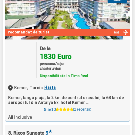
recomandat de turisti
De la
1830 Euro
persoana/sejur
charter avion
Disponibilitate In Timp Real
Harta
Kemer,
Turcia
Kemer, langa plaja, la 2 km de centrul orasului, la 68 km de
aeroportul din Antalya Ex. hotel Kemer ...
9.5/10
(2 recenzii)
All Inclusive
★
8. Rixos Sungate
5