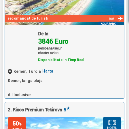
recomandat de turisti
AQUA PARK
De la
3846 Euro
persoana/sejur
charter avion
Disponibilitate In Timp Real
Harta
Kemer,
Turcia
Kemer, langa plaja
All Inclusive
★
2. Rixos Premium Tekirova
5
50
%
HOTEL