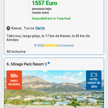
1557 Euro
persoana/sejur
charter avion
Disponibilitate In Timp Real
Harta
Kemer,
Turcia
Tekirova, langa plaja, la 17 km de Kemer, la 65 km de
Antalya
9.3/10
(13 recenzii)
All Inclusive
★
6. Mirage Park Resort
5
50
%
HOTEL
EARLY
VIZITAT DE
BOOKING
JEKA