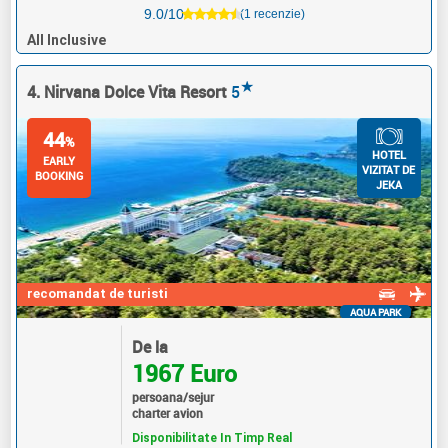
9.0/10
(1 recenzie)
All Inclusive
★
4. Nirvana Dolce Vita Resort
5
44
%
HOTEL
EARLY
VIZITAT DE
BOOKING
JEKA
recomandat de turisti
AQUA PARK
De la
1967 Euro
persoana/sejur
charter avion
Disponibilitate In Timp Real