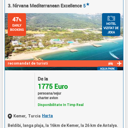
★
3. Nirvana Mediterranean Excellence
5
47
%
HOTEL
EARLY
VIZITAT DE
BOOKING
JEKA
recomandat de turisti
AQUA PARK
De la
1775 Euro
persoana/sejur
charter avion
Disponibilitate In Timp Real
Harta
Kemer,
Turcia
Beldibi, langa plaja, la 16km de Kemer, la 26 km de Antalya.