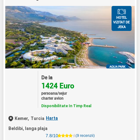
HOTEL
VIZITAT DE
JEKA
AQUA PARK
De la
1424 Euro
persoana/sejur
charter avion
Disponibilitate In Timp Real
Harta
Kemer,
Turcia
Beldibi, langa plaja
7.8/10
(9 recenzii)