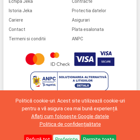
Echipa Jeka
Contracte
Istoria Jeka
Protectia datelor
Cariere
Asigurari
Contact
Plata esalonata
Termeni si conditii
ANPC
Politică cookie-uri. Acest site utilizează cookie-uri
pentru a vă asigura cea mai bună experiență.
Aflați cum folosește Google datele
Politica de confidențialitate
Refuză tot
Preferințe
Permite toate