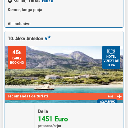
Harta
Kemer,
Turcia
Kemer, langa plaja
All Inclusive
★
10. Akka Antedon
5
45
%
HOTEL
EARLY
VIZITAT DE
BOOKING
JEKA
recomandat de turisti
AQUA PARK
De la
1451 Euro
persoana/sejur