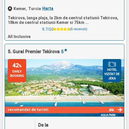
Harta
Kemer,
Turcia
Tekirova, langa plaja, la 2km de centrul statiunii Tekirova,
18km de centrul statiunii Kemer si 75km ...
9.7/10
(6 recenzii)
All Inclusive
★
5. Gural Premier Tekirova
5
42
%
HOTEL
EARLY
VIZITAT DE
BOOKING
JEKA
recomandat de turisti
AQUA PARK
De la