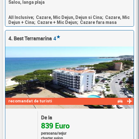
Salou, langa plaja
All Inclusive; Cazare, Mic Dejun, Dejun si Cina; Cazare, Mic
Dejun + Cina; Cazare + Mic Dejun; Cazare fara masa
★
4. Best Terramarina
4
recomandat de turisti
De la
839 Euro
persoana/sejur
charter avion