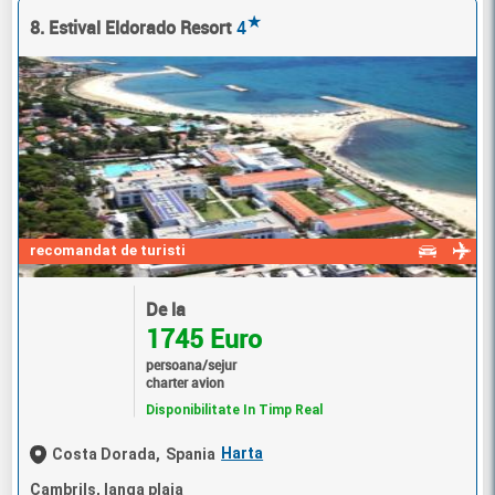
★
8. Estival Eldorado Resort
4
recomandat de turisti
De la
1745 Euro
persoana/sejur
charter avion
Disponibilitate In Timp Real
Harta
Costa Dorada,
Spania
Cambrils, langa plaja