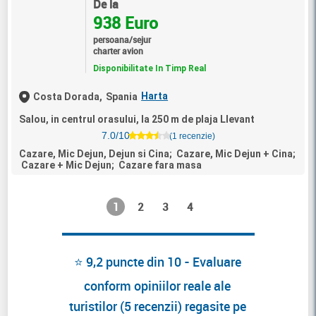
De la
938 Euro
persoana/sejur
charter avion
Disponibilitate In Timp Real
Harta
Costa Dorada,
Spania
Salou, in centrul orasului, la 250 m de plaja Llevant
7.0/10
(1 recenzie)
Cazare, Mic Dejun, Dejun si Cina; Cazare, Mic Dejun + Cina;
Cazare + Mic Dejun; Cazare fara masa
1
2
3
4
⭐ 9,2 puncte din 10 - Evaluare
conform opiniilor reale ale
turistilor (5 recenzii) regasite pe