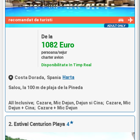
recomandat de turisti
ADULT ONLY
De la
1082 Euro
persoana/sejur
charter avion
Disponibilitate In Timp Real
Harta
Costa Dorada,
Spania
Salou, la 100 m de plaja de la Pineda
All Inclusive; Cazare, Mic Dejun, Dejun si Cina; Cazare, Mic
Dejun + Cina; Cazare + Mic Dejun
★
2. Estival Centurion Playa
4