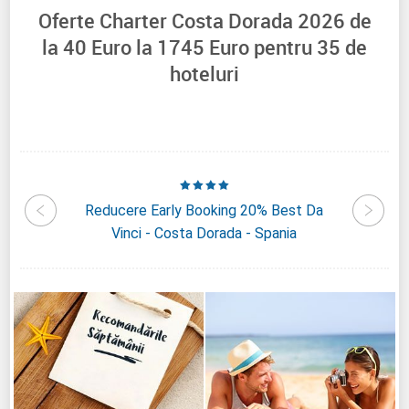
Oferte Charter Costa Dorada 2026 de
la
40
Euro la
1745
Euro pentru
35
de
hoteluri
annia
Reducere Early Booking 20% Best Da
Reduc
ia
Vinci - Costa Dorada - Spania
D