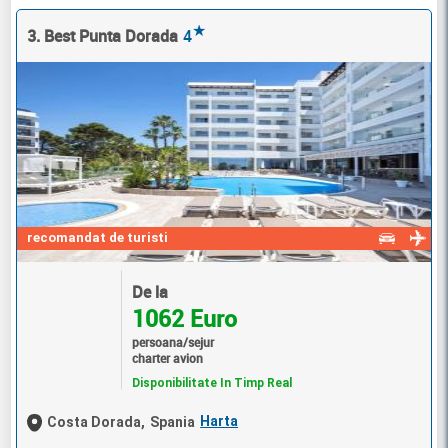
★
3. Best Punta Dorada
4
recomandat de turisti
De la
1062 Euro
persoana/sejur
charter avion
Disponibilitate In Timp Real
Harta
Costa Dorada,
Spania