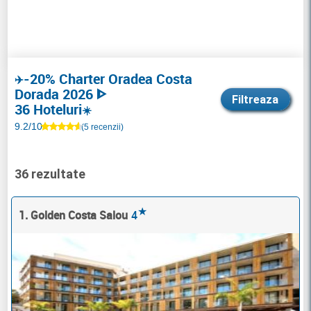
-20% Charter Oradea Costa
✈️
Dorada 2026 ᐈ
Filtreaza
36 Hoteluri
☀️
9.2/10
(5 recenzii)
36 rezultate
★
1. Golden Costa Salou
4