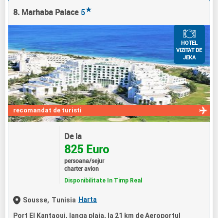
★
8. Marhaba Palace
5
HOTEL
VIZITAT DE
JEKA
recomandat de turisti
De la
825 Euro
persoana/sejur
charter avion
Disponibilitate In Timp Real
Harta
Sousse,
Tunisia
Port El Kantaoui, langa plaja, la 21 km de Aeroportul