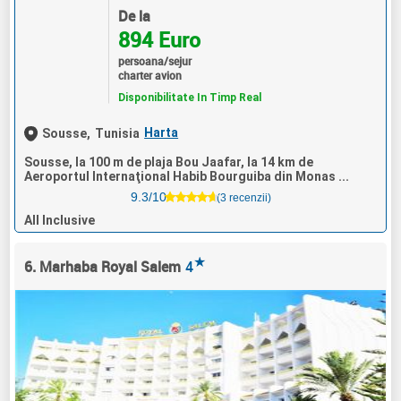
De la
894 Euro
persoana/sejur
charter avion
Disponibilitate In Timp Real
Harta
Sousse,
Tunisia
Sousse, la 100 m de plaja Bou Jaafar, la 14 km de
Aeroportul Internaţional Habib Bourguiba din Monas ...
9.3/10
(3 recenzii)
All Inclusive
★
6. Marhaba Royal Salem
4