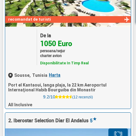
recomandat de turisti
De la
1050 Euro
persoana/sejur
charter avion
Disponibilitate In Timp Real
Harta
Sousse,
Tunisia
Port el Kantaoui, langa plaja, la 22 km Aeroportul
Internaţional Habib Bourguiba din Monastir
9.2/10
(12 recenzii)
All Inclusive
★
2. Iberostar Selection Diar El Andalus
5