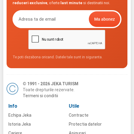
reduceri exclusive
, oferte
last minute
si destinatii noi.
Te poti dezabona oricand. Datele tale sunt in siguranta.
© 1991 - 2026 JEKA TURISM
Toate drepturile rezervate.
Termeni si conditii
Info
Utile
Echipa Jeka
Contracte
Istoria Jeka
Protectia datelor
Cariere
Asigurari