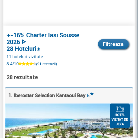
-16% Charter Iasi Sousse
✈️
2026 ᐈ
Filtreaza
28 Hoteluri
☀️
11 hoteluri vizitate
8.4/10
(91 recenzii)
28 rezultate
★
1. Iberostar Selection Kantaoui Bay
5
HOTEL
VIZITAT DE
JEKA