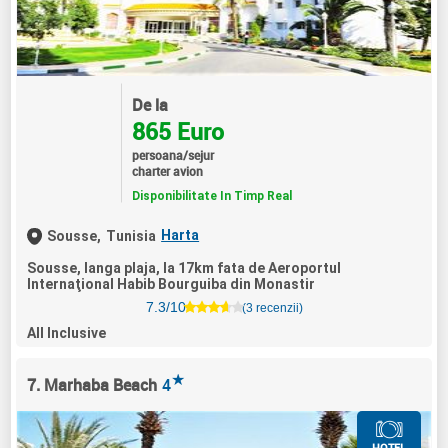
De la
865 Euro
persoana/sejur
charter avion
Disponibilitate In Timp Real
Harta
Sousse,
Tunisia
Sousse, langa plaja, la 17km fata de Aeroportul
Internaţional Habib Bourguiba din Monastir
7.3/10
(3 recenzii)
All Inclusive
★
7. Marhaba Beach
4
HOTEL