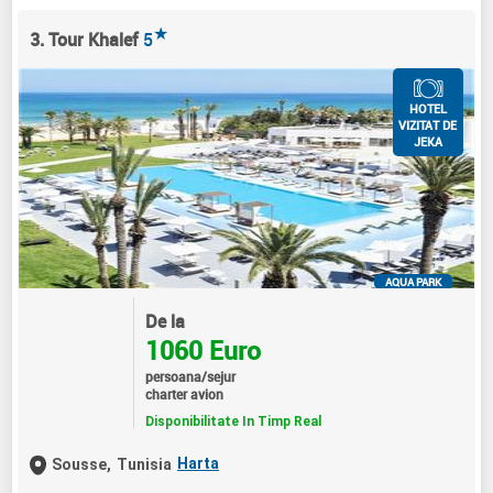
★
3. Tour Khalef
5
HOTEL
VIZITAT DE
JEKA
AQUA PARK
De la
1060 Euro
persoana/sejur
charter avion
Disponibilitate In Timp Real
Harta
Sousse,
Tunisia