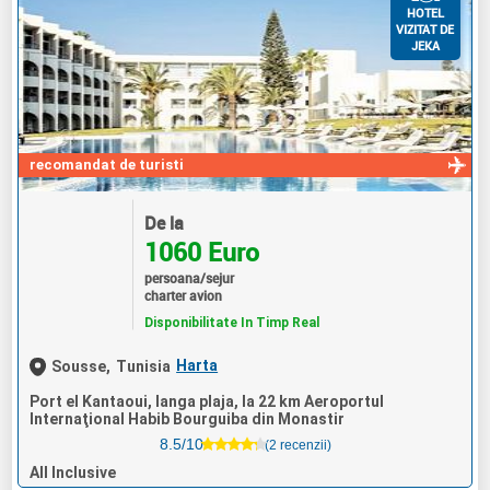
HOTEL
VIZITAT DE
JEKA
recomandat de turisti
De la
1060 Euro
persoana/sejur
charter avion
Disponibilitate In Timp Real
Harta
Sousse,
Tunisia
Port el Kantaoui, langa plaja, la 22 km Aeroportul
Internaţional Habib Bourguiba din Monastir
8.5/10
(2 recenzii)
All Inclusive