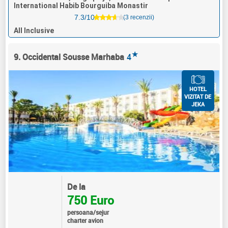
International Habib Bourguiba Monastir
7.3/10
(3 recenzii)
All Inclusive
★
9. Occidental Sousse Marhaba
4
HOTEL
VIZITAT DE
JEKA
De la
750 Euro
persoana/sejur
charter avion