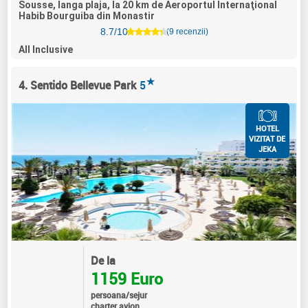
Sousse, langa plaja, la 20 km de Aeroportul Internaţional
Habib Bourguiba din Monastir
8.7/10
(9 recenzii)
All Inclusive
★
4. Sentido Bellevue Park
5
HOTEL
VIZITAT DE
JEKA
De la
1159 Euro
persoana/sejur
charter avion