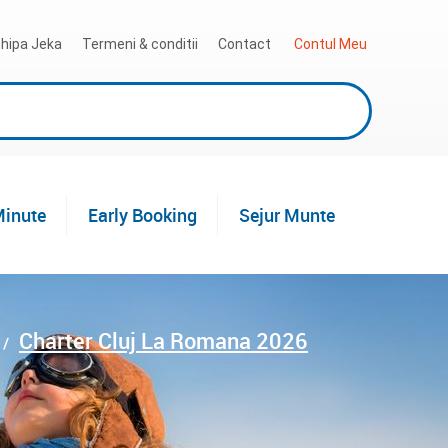
hipa Jeka
Termeni & conditii
Contact
 Contul Meu
Minute
Early Booking
Sejur Munte
Charter Cluj La Romana 2026