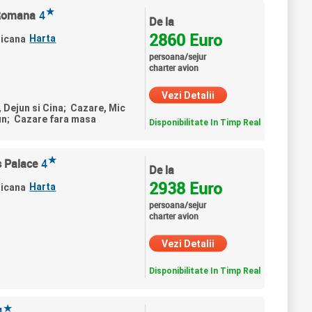
★
 Romana
4
De la
2860 Euro
Harta
nicana
persoana/sejur
charter avion
Vezi Detalii
, Dejun si Cina; Cazare, Mic
un; Cazare fara masa
Disponibilitate In Timp Real
★
 Palace
4
De la
2938 Euro
Harta
nicana
persoana/sejur
charter avion
Vezi Detalii
Disponibilitate In Timp Real
★