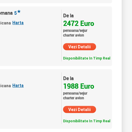
★
Romana
5
De la
2472 Euro
Harta
nicana
persoana/sejur
charter avion
Vezi Detalii
Disponibilitate In Timp Real
De la
1988 Euro
Harta
nicana
persoana/sejur
charter avion
Vezi Detalii
Disponibilitate In Timp Real