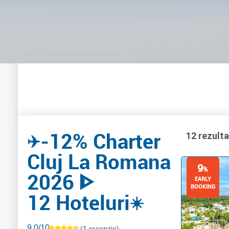
-12% Charter
✈️
12 rezult
Cluj La Romana
9
%
2026 ᐈ
EARLY
BOOKING
12 Hoteluri
☀️
9.0/10
(1 recenzie)