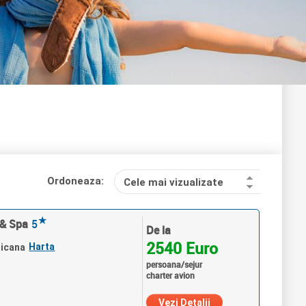
Ordoneaza:
Cele mai vizualizate
★
 & Spa
5
De la
2540 Euro
Harta
nicana
persoana/sejur
charter avion
Vezi Detalii