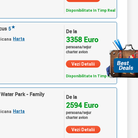
Disponibilitate In Timp Real
★
cus
5
De la
3358 Euro
Harta
nicana
persoana/sejur
charter avion
Vezi Detalii
Disponibilitate In Timp Real
 Water Park - Family
De la
2594 Euro
Harta
nicana
persoana/sejur
charter avion
Vezi Detalii