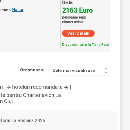
4
De la
2163 Euro
Harta
nicana
persoana/sejur
charter avion
Vezi Detalii
Disponibilitate In Timp Real
Ordoneaza:
Cele mai vizualizate
 | ✈️ hoteluri recomandate ☀️ |
rte pentru Charter avion La
n Cluj
itoral La Romana 2026