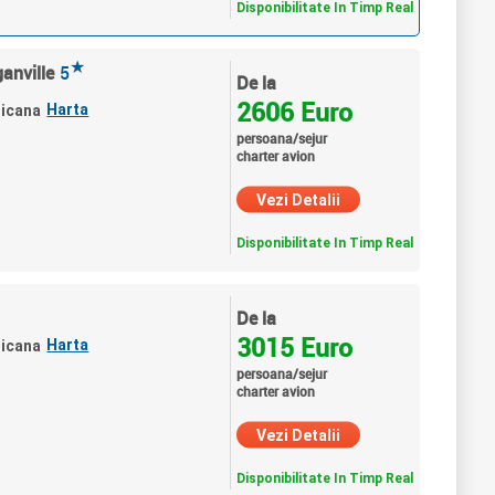
Disponibilitate In Timp Real
★
anville
5
De la
2606 Euro
Harta
nicana
persoana/sejur
charter avion
Vezi Detalii
Disponibilitate In Timp Real
De la
3015 Euro
Harta
nicana
persoana/sejur
charter avion
Vezi Detalii
Disponibilitate In Timp Real