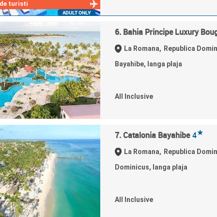
e turisti
ADULT ONLY
6. Bahia Principe Luxury Boug
La Romana,
Republica Domi
Bayahibe, langa plaja
All Inclusive
★
7. Catalonia Bayahibe
4
La Romana,
Republica Domi
Dominicus, langa plaja
All Inclusive