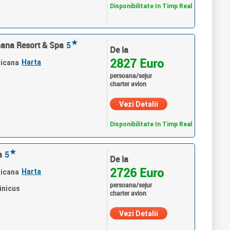
Disponibilitate In Timp Real
★
ana Resort & Spa
5
De la
2827 Euro
Harta
nicana
persoana/sejur
charter avion
Vezi Detalii
Disponibilitate In Timp Real
★
a
5
De la
2726 Euro
Harta
nicana
persoana/sejur
inicus
charter avion
Vezi Detalii