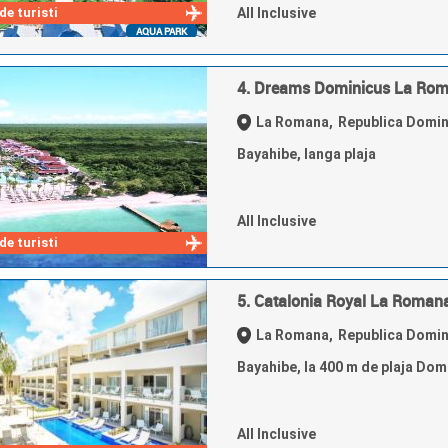
e turisti
All Inclusive
AQUA PARK
4. Dreams Dominicus La Rom
La Romana,
Republica Domi
Bayahibe, langa plaja
All Inclusive
e turisti
5. Catalonia Royal La Roman
La Romana,
Republica Domi
Bayahibe, la 400 m de plaja Dom
All Inclusive