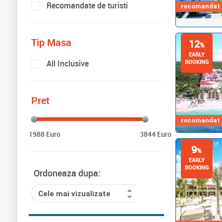
Recomandate de turisti
recomandat d
Tip Masa
12
%
EARLY
All Inclusive
BOOKING
Pret
recomandat d
1988 Euro
3844 Euro
9
%
EARLY
BOOKING
Ordoneaza dupa:
Cele mai vizualizate