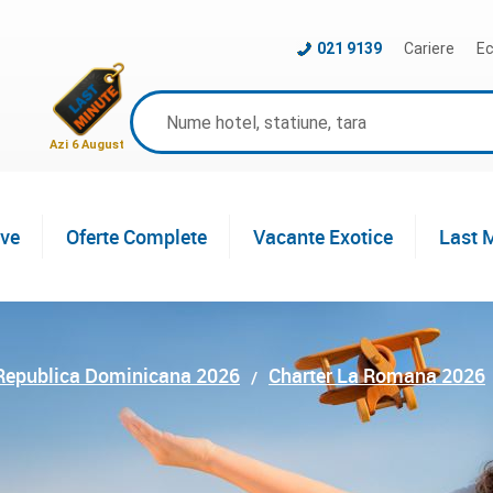
021 9139
Cariere
Ec
Azi 6 August
ive
Oferte Complete
Vacante Exotice
Last 
 Republica Dominicana 2026
Charter La Romana 2026