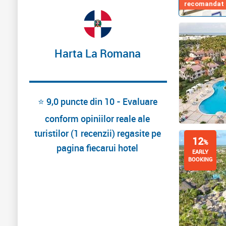
recomandat d
Harta La Romana
⭐ 9,0 puncte din 10 - Evaluare
conform opiniilor reale ale
turistilor (1 recenzii) regasite pe
12
%
pagina fiecarui hotel
EARLY
BOOKING