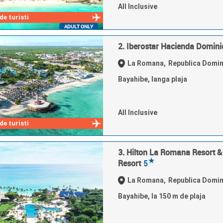
All Inclusive
e turisti
ADULT ONLY
2. Iberostar Hacienda Domini
La Romana,
Republica Domi
Bayahibe, langa plaja
All Inclusive
e turisti
3. Hilton La Romana Resort &
★
Resort
5
La Romana,
Republica Domi
Bayahibe, la 150 m de plaja