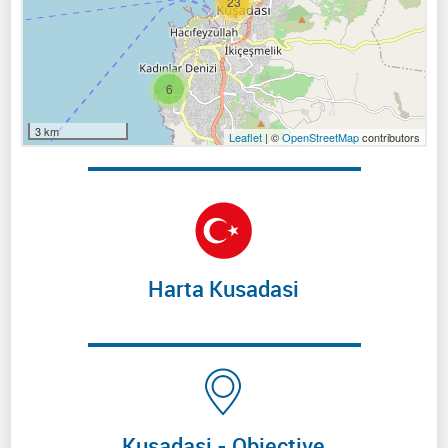
23
6
3 km
Leaflet
| ©
OpenStreetMap
contributors
Harta Kusadasi
Kusadasi - Obiective