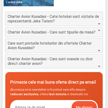
Cariere Jeka
Charter Avion Kusadasi - Cate hoteluri sunt vizitate de
reprezentantii Jeka Turism?
Charter Avion Kusadasi - Care sunt tipurile de masa?
Care sunt preturile hotelurilor din ofertele Charter
Avion Kusadasi?
Charter Avion Kusadasi - Care sunt orasele cu zbor
direct charter avion?
Primeste cele mai bune oferte direct pe email
Aboneaza-te la newsletter si fii primul care afla despre
reduceri exclusive
, oferte
last minute
si destinatii noi.