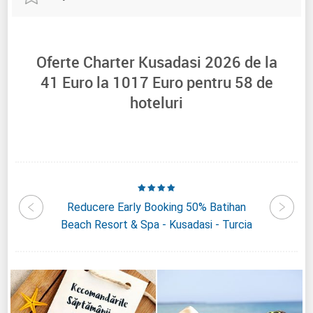
Oferte Charter Kusadasi 2026 de la
41
Euro la
1017
Euro pentru
58
de
hoteluri
alight
Reducere Early Booking 50% Batihan
Reduc
a
Beach Resort & Spa - Kusadasi - Turcia
Ephes