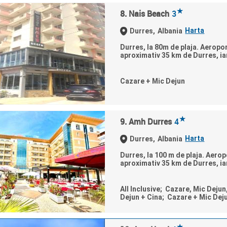
★
8. Nais Beach
3
Harta
Durres,
Albania
Durres, la 80m de plaja. Aeroport
aproximativ 35 km de Durres, iar
Cazare + Mic Dejun
★
9. Amh Durres
4
Harta
Durres,
Albania
Durres, la 100 m de plaja. Aeropo
aproximativ 35 km de Durres, iar
All Inclusive; Cazare, Mic Dejun
Dejun + Cina; Cazare + Mic Dej
★