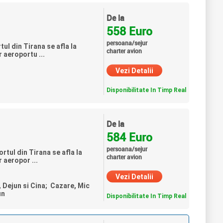
De la
558 Euro
persoana/sejur
ul din Tirana se afla la
charter avion
 aeroportu ...
Vezi Detalii
Disponibilitate In Timp Real
De la
584 Euro
persoana/sejur
rtul din Tirana se afla la
charter avion
 aeropor ...
Vezi Detalii
, Dejun si Cina; Cazare, Mic
un
Disponibilitate In Timp Real