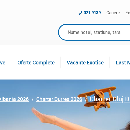
021 9139
Cariere
Ec
ive
Oferte Complete
Vacante Exotice
Last 
Charter Cluj 
Albania 2026
Charter Durres 2026