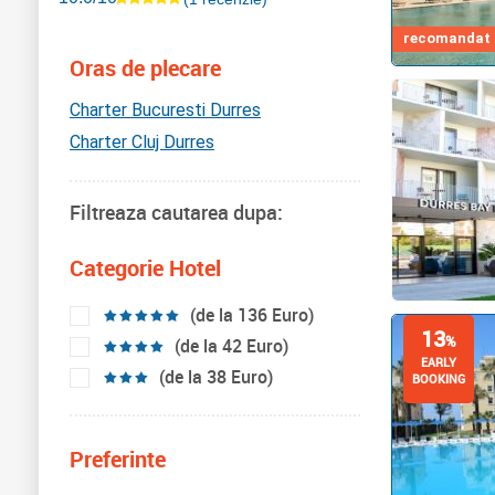
recomandat d
Oras de plecare
Charter Bucuresti Durres
Charter Cluj Durres
Filtreaza cautarea dupa:
Categorie Hotel
(de la 136 Euro)
13
%
(de la 42 Euro)
EARLY
(de la 38 Euro)
BOOKING
Preferinte