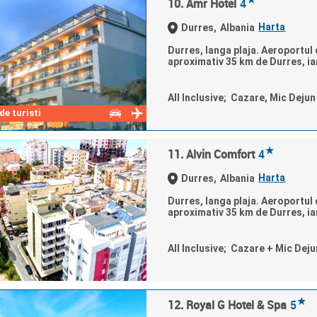
10. Amr Hotel
4
Harta
Durres,
Albania
Durres, langa plaja. Aeroportul d
aproximativ 35 km de Durres, iar
All Inclusive; Cazare, Mic Deju
e turisti
★
11. Alvin Comfort
4
Harta
Durres,
Albania
Durres, langa plaja. Aeroportul d
aproximativ 35 km de Durres, iar
All Inclusive; Cazare + Mic Deju
★
12. Royal G Hotel & Spa
5