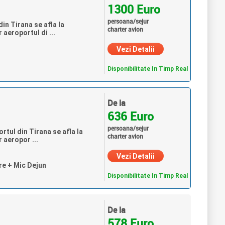
1300 Euro
persoana/sejur
in Tirana se afla la
charter avion
 aeroportul di ...
Vezi Detalii
Disponibilitate In Timp Real
De la
636 Euro
persoana/sejur
rtul din Tirana se afla la
charter avion
 aeropor ...
Vezi Detalii
re + Mic Dejun
Disponibilitate In Timp Real
De la
578 Euro