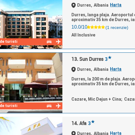
Harta
Durres,
Albania
Durres, langa plaja. Aeroportul d
aproximativ 35 km de Durres, iar
10.0/10
(1 recenzie)
All Inclusive
e turisti
★
13. Sun Durres
3
Harta
Durres,
Albania
Durres, la 200 m de plaja. Aeropo
aproximativ 35 km de Durres, iar
Cazare, Mic Dejun + Cina; Caza
e turisti
★
14. Afa
3
Harta
Durres,
Albania