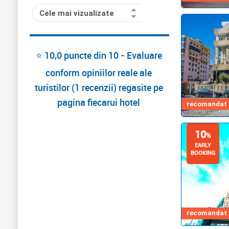
Cele mai vizualizate
⭐ 10,0 puncte din 10 - Evaluare
conform opiniilor reale ale
turistilor (1 recenzii) regasite pe
pagina fiecarui hotel
recomandat d
10
%
EARLY
BOOKING
recomandat d