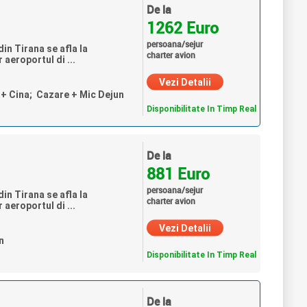
De la
1262 Euro
persoana/sejur
in Tirana se afla la
charter avion
 aeroportul di ...
Vezi Detalii
n + Cina; Cazare + Mic Dejun
Disponibilitate In Timp Real
De la
881 Euro
persoana/sejur
in Tirana se afla la
charter avion
 aeroportul di ...
Vezi Detalii
n
Disponibilitate In Timp Real
De la