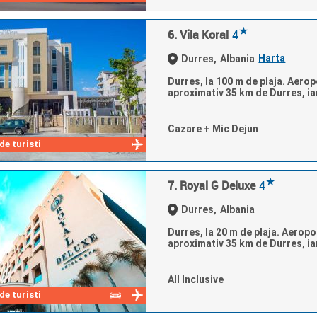
★
6. Vila Koral
4
Harta
Durres,
Albania
Durres, la 100 m de plaja. Aeropo
aproximativ 35 km de Durres, iar
Cazare + Mic Dejun
e turisti
★
7. Royal G Deluxe
4
Durres,
Albania
Durres, la 20 m de plaja. Aeropor
aproximativ 35 km de Durres, iar
All Inclusive
e turisti