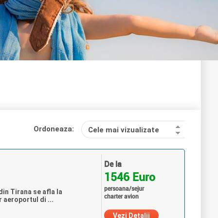
Ordoneaza:
Cele mai vizualizate
De la
1546 Euro
persoana/sejur
in Tirana se afla la
charter avion
 aeroportul di ...
Vezi Detalii