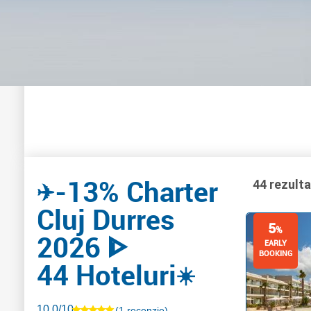
-13% Charter
✈️
44 rezult
Cluj Durres
5
%
2026 ᐈ
EARLY
BOOKING
44 Hoteluri
☀️
10.0/10
(1 recenzie)