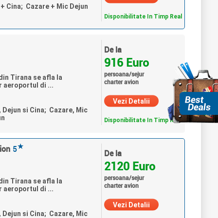
n + Cina; Cazare + Mic Dejun
Disponibilitate In Timp Real
De la
916 Euro
persoana/sejur
in Tirana se afla la
charter avion
 aeroportul di ...
Vezi Detalii
, Dejun si Cina; Cazare, Mic
un
Disponibilitate In Timp Real
★
ion
5
De la
2120 Euro
persoana/sejur
in Tirana se afla la
charter avion
 aeroportul di ...
Vezi Detalii
, Dejun si Cina; Cazare, Mic